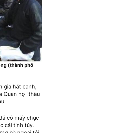
ong (thành phố
 gia hát canh,
a Quan họ “thâu
au.
 đã có mấy chục
 cái tinh túy,
ng bà ngoại tôi