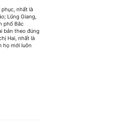
phục, nhất là
ão; Lũng Giang,
nh phố Bắc
ài bản theo đúng
hị Hai, nhất là
n họ mới luôn