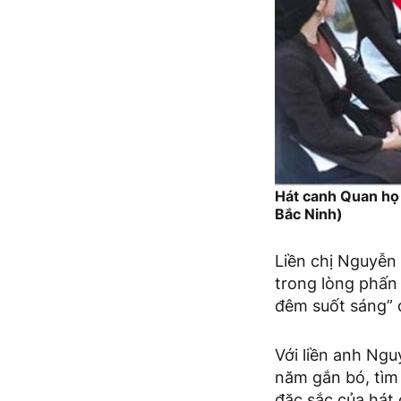
Hát canh Quan họ
Bắc Ninh)
Liền chị Nguyễn
trong lòng phấn
đêm suốt sáng” 
Với liền anh Ng
năm gắn bó, tìm 
đặc sắc của hát