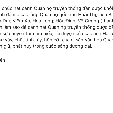
ổ chức hát canh Quan họ truyền thống dần được khôi 
đình đám ở các làng Quan họ gốc như Hoài Thị, Liên B
iên Du); Viêm Xá, Hòa Long; Hòa Đình, Võ Cường (thà
iên làm sao để canh hát Quan họ truyền thống được b
n sự chuyên tâm tìm hiểu, rèn luyện của các anh Hai, c
hư vậy, chất tinh túy, hồn cốt của di sản văn hóa Qua
n giữ, phát huy trong cuộc sống đương đại.
iến