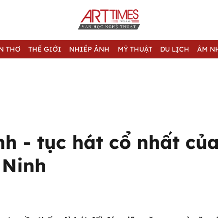
N THƠ
THẾ GIỚI
NHIẾP ẢNH
MỸ THUẬT
DU LỊCH
ÂM N
h - tục hát cổ nhất củ
 Ninh