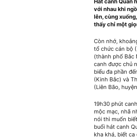
Hát canh Quan h
với nhau khi ngồ
lên, cùng xuống
thấy chỉ một giọ
Còn nhớ, khoảng
tổ chức cán bộ 
(thành phố Bắc N
canh được chủ nh
biểu đa phần đế
(Kinh Bắc) và Th
(Liên Bão, huyệ
19h30 phút canh
mộc mạc, nhã nh
nói thì muốn biế
buổi hát canh Qu
kha khá, biết ca