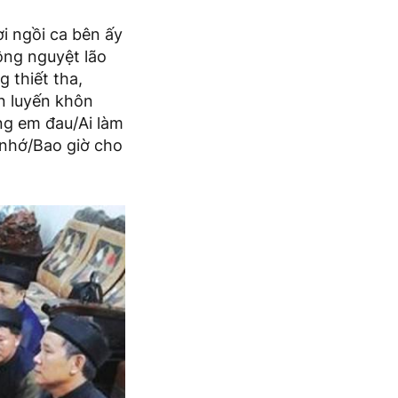
i ngồi ca bên ấy
ông nguyệt lão
 thiết tha,
ến luyến khôn
ng em đau/Ai làm
 nhớ/Bao giờ cho