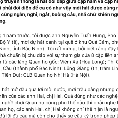
ọ truyền thống là hát đối đáp giữa cặp nam và cặp n
i phải đối diện để ca có như vậy mới hát được cùng 
, cùng ngân, nghỉ, ngắt, buông câu, nhả chữ khiến n
ng.
 1 năm trước, tôi được anh Nguyễn Tuấn Hưng, Phó 
(Bộ Y tế), mời dự hát canh tại quê ở khu Quả Cảm, 
inh, tỉnh Bắc Ninh). Tôi rất mừng, bởi biết rằng đây
à chuẩn bị chu đáo với sự tham gia của 8 cặp liền anh
n từ các làng Quan họ gốc: Viêm Xá (Hòa Long); Thị
ị Cầu (thành phố Bắc Ninh); Lũng Giang (thị trấm Li
n Tiên Du); CLB Quan họ Nhị Hà (Hà Nội).
 hát mở đầu qua lời mời nước, mời trầu bằng những c
ặn của các anh Hai, chị Hai. Quả đúng như các ngh
t nghề chơi Quan họ công phu thế nào thì phải nghe
an họ, các anh Hai, chị Hai không chỉ thể hiện là ng
 đủ lối đủ câu mà còn cho thấy sự cầu kỳ trong phép 