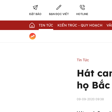
ĐẶT BÁO
BẠN ĐỌC VIẾT
HOTLINE
TIN TỨC
KIẾN TRÚC - QUY HOẠCH
VĂ
Tin Tức
Hát can
họ Bắc
09-09-2020 09:38