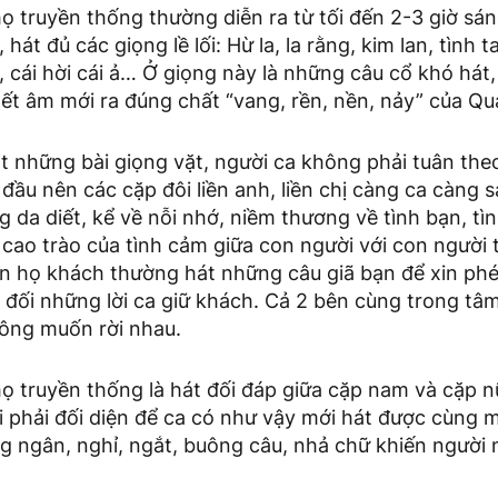
 truyền thống thường diễn ra từ tối đến 2-3 giờ sán
, hát đủ các giọng lề lối: Hừ la, la rằng, kim lan, tình 
 cái hời cái ả… Ở giọng này là những câu cổ khó hát,
ết âm mới ra đúng chất “vang, rền, nền, nảy” của Qu
t những bài giọng vặt, người ca không phải tuân theo
ầu nên các cặp đôi liền anh, liền chị càng ca càng s
 da diết, kể về nỗi nhớ, niềm thương về tình bạn, tì
 cao trào của tình cảm giữa con người với con người
n họ khách thường hát những câu giã bạn để xin phé
 đối những lời ca giữ khách. Cả 2 bên cùng trong tâ
không muốn rời nhau.
ọ truyền thống là hát đối đáp giữa cặp nam và cặp n
i phải đối diện để ca có như vậy mới hát được cùng m
g ngân, nghỉ, ngắt, buông câu, nhả chữ khiến người