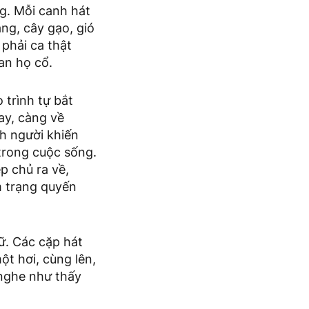
g. Mỗi canh hát
tang, cây gạo, gió
 phải ca thật
an họ cổ.
 trình tự bắt
ay, càng về
nh người khiến
 trong cuộc sống.
p chủ ra về,
m trạng quyến
ữ. Các cặp hát
ột hơi, cùng lên,
 nghe như thấy