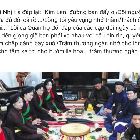
 Nhị Hà đáp lại: “Kim Lan, đường bạn đấy ơi/Đôi ngườ
ã đủ đôi cả rồi…/Lòng tôi yêu vụng nhớ thầm/Trách 
…” Lời ca Quan họ đối đáp của các cặp đôi ngày càng
a đến giọng giã bạn phải xa nhau với câu bịn rịn, quy
m chắp cánh bay xuôi/Trăm thương ngàn nhớ cho lò
, cho tằm xa tơ, cho bướm lìa hoa… trăm thương ngàn