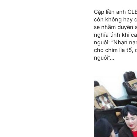
Cặp liền anh CLB
còn không hay đ
se nhầm duyên ai
nghĩa tình khi c
nguôi: “Nhạn na
cho chim lìa tổ
nguôi”…