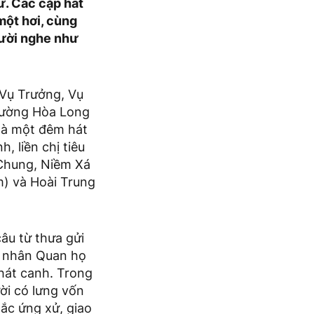
ữ. Các cặp hát
một hơi, cùng
gười nghe như
Vụ Trưởng, Vụ
phường Hòa Long
 là một đêm hát
, liền chị tiêu
 Chung, Niềm Xá
m) và Hoài Trung
âu từ thưa gửi
ệ nhân Quan họ
 hát canh. Trong
ười có lưng vốn
tắc ứng xử, giao