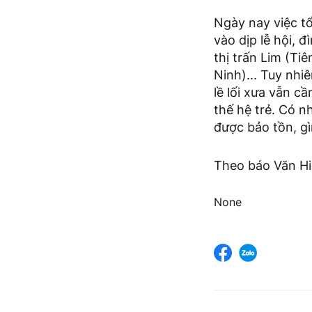
Ngày nay việc t
vào dịp lễ hội, 
thị trấn Lim (T
Ninh)... Tuy nh
lề lối xưa vẫn cầ
thế hệ trẻ. Có n
được bảo tồn, gì
Theo báo Văn H
None