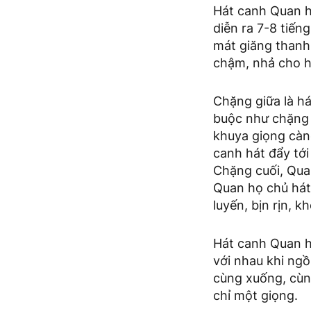
Hát canh Quan họ
diễn ra 7-8 tiếng
mát giăng thanh,
chậm, nhả cho h
Chặng giữa là há
buộc như chặng đ
khuya giọng càng
canh hát đẩy tới
Chặng cuối, Qua
Quan họ chủ hát
luyến, bịn rịn, 
Hát canh Quan h
với nhau khi ngồ
cùng xuống, cùn
chỉ một giọng.