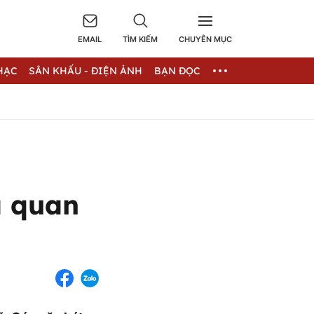
EMAIL
TÌM KIẾM
CHUYÊN MỤC
HẠC
SÂN KHẤU - ĐIỆN ẢNH
BẠN ĐỌC
a quan