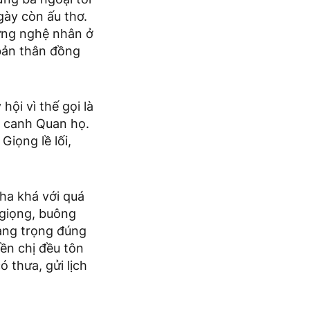
ày còn ấu thơ.
hững nghệ nhân ở
 bản thân đồng
ội vì thế gọi là
t canh Quan họ.
Giọng lề lối,
kha khá với quá
y giọng, buông
ang trọng đúng
iền chị đều tôn
 thưa, gửi lịch