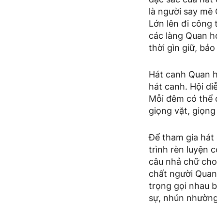
là người say mê
Lớn lên đi công 
các làng Quan họ
thời gìn giữ, bả
Hát canh Quan h
hát canh. Hội di
Mỗi đêm có thể d
giọng vặt, giọng
Để tham gia hát 
trình rèn luyện 
câu nhả chữ cho
chất người Quan 
trọng gọi nhau b
sự, nhún nhường