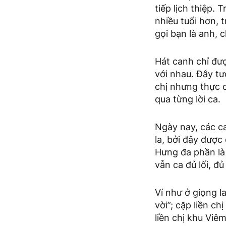
tiếp lịch thiệp.
nhiều tuổi hơn,
gọi bạn là anh, c
Hát canh chỉ đư
với nhau. Đây tư
chị nhưng thực c
qua từng lời ca.
Ngày nay, các c
la, bởi đây được
Hưng đa phần là 
vẫn ca đủ lối, đ
Ví như ở giọng l
vời”; cặp liền ch
liền chị khu Viê