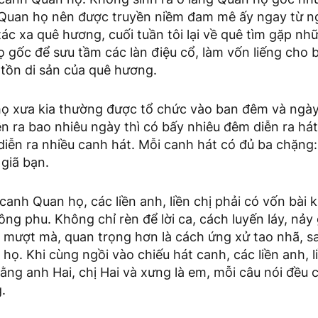
 Quan họ nên được truyền niềm đam mê ấy ngay từ ng
tác xa quê hương, cuối tuần tôi lại về quê tìm gặp n
 gốc để sưu tầm các làn điệu cổ, làm vốn liếng cho
o tồn di sản của quê hương.
ọ xưa kia thường được tổ chức vào ban đêm và ngày h
ễn ra bao nhiêu ngày thì có bấy nhiêu đêm diễn ra há
iễn ra nhiều canh hát. Mỗi canh hát có đủ ba chặng: 
 giã bạn.
canh Quan họ, các liền anh, liền chị phải có vốn bài 
công phu. Không chỉ rèn để lời ca, cách luyến láy, nả
 mượt mà, quan trọng hơn là cách ứng xử tao nhã, s
họ. Khi cùng ngồi vào chiếu hát canh, các liền anh, l
ằng anh Hai, chị Hai và xưng là em, mỗi câu nói đều có
.