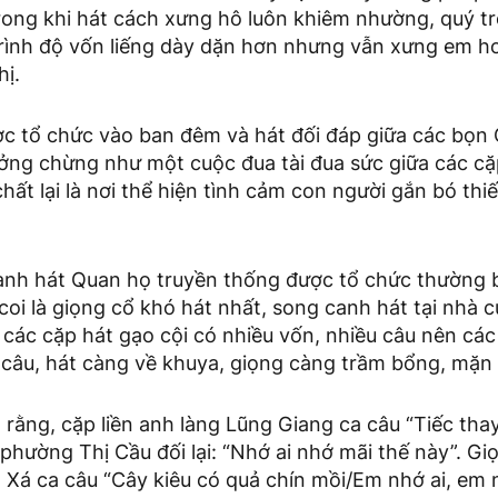
 Trong khi hát cách xưng hô luôn khiêm nhường, quý t
 trình độ vốn liếng dày dặn hơn nhưng vẫn xưng em 
hị.
ợc tổ chức vào ban đêm và hát đối đáp giữa các bọn
ởng chừng như một cuộc đua tài đua sức giữa các cặp 
hất lại là nơi thể hiện tình cảm con người gắn bó thi
anh hát Quan họ truyền thống được tổ chức thường 
 coi là giọng cổ khó hát nhất, song canh hát tại nhà 
các cặp hát gạo cội có nhiều vốn, nhiều câu nên các 
ủ câu, hát càng về khuya, giọng càng trầm bổng, mặn
a rằng, cặp liền anh làng Lũng Giang ca câu “Tiếc th
ị phường Thị Cầu đối lại: “Nhớ ai nhớ mãi thế này”. Gi
m Xá ca câu “Cây kiêu có quả chín mồi/Em nhớ ai, em 