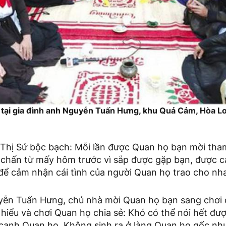
 tại gia đình anh Nguyễn Tuấn Hưng, khu Quả Cảm, Hòa L
 Thị Sứ bộc bạch: Mỗi lần được Quan họ bạn mời tham
 chấn từ mấy hôm trước vì sắp được gặp bạn, được c
để cảm nhận cái tình của người Quan họ trao cho nh
uyễn Tuấn Hưng, chủ nhà mời Quan họ bạn sang chơi
hiểu và chơi Quan họ chia sẻ: Khó có thể nói hết được
 canh Quan họ. Không sinh ra ở làng Quan họ gốc như