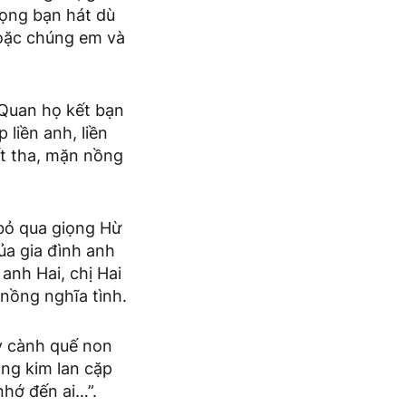
rọng bạn hát dù
hoặc chúng em và
 Quan họ kết bạn
liền anh, liền
ết tha, mặn nồng
bỏ qua giọng Hừ
của gia đình anh
anh Hai, chị Hai
 nồng nghĩa tình.
ay cành quế non
ọng kim lan cặp
nhớ đến ai…”.