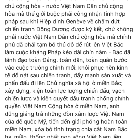
chủ cộng hòa - nước Việt Nam Dân chủ cộng
hòa mà thế giới buộc phải công nhận tính hợp
pháp sau khi Hiệp định Genève về chấm dứt
chiến tranh Đông Dương được ký kết, chứ không
phải nước Việt Nam Dân chủ cộng hòa mà chính
phủ đã phải tạm bỏ thủ đô để rút lên Việt Bắc
làm cuộc kháng Pháp kéo dài chín năm - Bác đã
lãnh đạo toàn Đảng, toàn dân, toàn quân bước
vào cuộc trường chinh mới: khôi phục nền kinh
tế đổ nát sau chiến tranh, đẩy mạnh sản xuất và
phấn đấu đi lên Chủ nghĩa xã hội ở miền Bắc;
xây dựng, kiện toàn lực lượng chiến đấu, vạch
chiến lược và kiên quyết đấu tranh chống chính
quyền Việt Nam Cộng hòa ở miền Nam, anh
dũng giáng trả những đòn xâm lược Việt Nam
của đế quốc Mỹ, tiến đến giải phóng hoàn toàn
miền Nam, xóa bỏ tình trạng chia cắt Nam Bắc
hai miền, thống nhất non sông Việt Nam liền