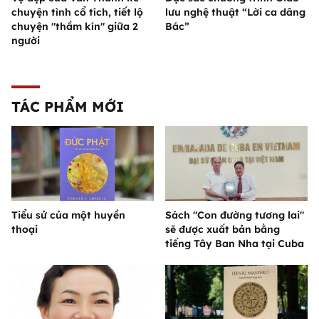
chuyện tình cổ tích, tiết lộ
lưu nghệ thuật “Lời ca dâng
chuyện "thầm kín" giữa 2
Bác”
người
TÁC PHẨM MỚI
Tiểu sử của một huyền
Sách "Con đường tương lai"
thoại
sẽ được xuất bản bằng
tiếng Tây Ban Nha tại Cuba