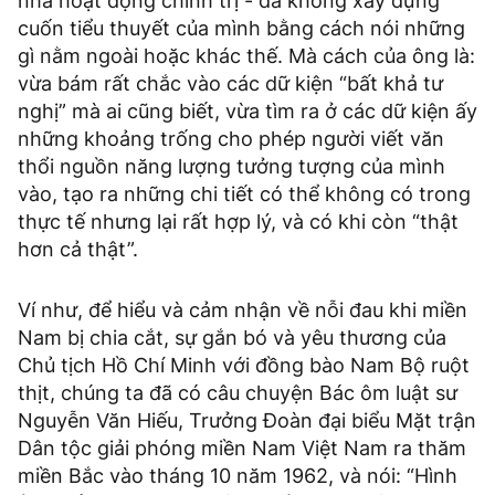
nhà hoạt động chính trị - đã không xây dựng
cuốn tiểu thuyết của mình bằng cách nói những
gì nằm ngoài hoặc khác thế. Mà cách của ông là:
vừa bám rất chắc vào các dữ kiện “bất khả tư
nghị” mà ai cũng biết, vừa tìm ra ở các dữ kiện ấy
những khoảng trống cho phép người viết văn
thổi nguồn năng lượng tưởng tượng của mình
vào, tạo ra những chi tiết có thể không có trong
thực tế nhưng lại rất hợp lý, và có khi còn “thật
hơn cả thật”.
Ví như, để hiểu và cảm nhận về nỗi đau khi miền
Nam bị chia cắt, sự gắn bó và yêu thương của
Chủ tịch Hồ Chí Minh với đồng bào Nam Bộ ruột
thịt, chúng ta đã có câu chuyện Bác ôm luật sư
Nguyễn Văn Hiếu, Trưởng Đoàn đại biểu Mặt trận
Dân tộc giải phóng miền Nam Việt Nam ra thăm
miền Bắc vào tháng 10 năm 1962, và nói: “Hình