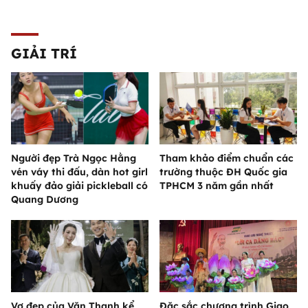
GIẢI TRÍ
Người đẹp Trà Ngọc Hằng
Tham khảo điểm chuẩn các
vén váy thi đấu, dàn hot girl
trường thuộc ĐH Quốc gia
khuấy đảo giải pickleball có
TPHCM 3 năm gần nhất
Quang Dương
Vợ đẹp của Văn Thanh kể
Đặc sắc chương trình Giao