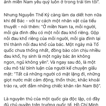
ảnh miền Nam yêu quý luôn ở trong trái tim tôi”.
Nhưng Nguyễn Thế Kỷ càng làm da diết hơn nữa
khi để Bác - với tư cách một nhân vật của tiểu
thuyết - nói thêm: “Ở miền Nam ta, mỗi người,
mỗi gia đình đều có một nỗi đau khổ riêng. Gộp
nỗi đau khổ riêng của mỗi người, mỗi gia đình lại
thì thành nỗi đau khổ của bác. Một ngày mà Tổ
quốc chưa thống nhất, đồng bào còn chịu nhiều
đau khổ, hy sinh là một ngày bác ăn không
ngon, ngủ không yên”. Và ngay sau đó, là một
câu mô tả/ bình luận của người kể chuyện giấu
mặt: “Tất cả những người có mặt lặng đi, những
giọt nước mắt cảm động, thổn thức, khắc khoải
trào ra, ướt đẫm những chiếc khăn rằn Nam Bộ”.
Là nguyên thủ của một quốc gia độc lập, có đầy
đủ chủ quyền trên trường quốc tế, Hồ Chí Minh