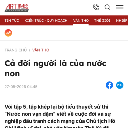
TIN TỨC
KIẾN TRÚC - QUY HOẠCH
VĂN THƠ
THẾ GIỚI
NHIẾP
TRANG CHỦ
VĂN THƠ
Cả đời người là của nước
non
27-05-2026 04:45
Với tập 5, tập khép lại bộ tiểu thuyết sử thi
“Nước non vạn dặm” viết về cuộc đời và sự
nghiệp đấu tranh cách mạng của Chủ tịch Hồ