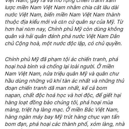
Việt Nam, gây ra và mở rộng chiến tranh xâm
lược miền Nam Việt Nam nhằm chia cắt lâu dài
nước Việt Nam, biến miền Nam Việt Nam thành
thuộc địa kiểu mới và cǎn cứ quân sự của Mỹ. Từ
hơn hai nǎm nay, Chính phủ Mỹ còn dùng không
quân và hải quân đánh phá nước Việt Nam Dân
chủ Cộng hoà, một nước độc lập, có chủ quyền.
Chính phủ Mỹ đã phạm tội ác chiến tranh, phá
hoại hoà bình và chống lại loài người. Ở miền
Nam Việt Nam, nửa triệu quân Mỹ và quân chư
hầu dùng những vũ khí tàn ác nhất và những thủ
đoạn chiến tranh dã man nhất, kể cả bom
napan, chất độc hoá học và hơi độc, để giết hại
hàng loạt đồng bào chúng tôi, phá hoại mùa
màng, triệt hạ làng mạc. Ở miền Bắc Việt Nam,
hàng ngàn máy bay Mỹ trút hàng chục vạn tấn
bom đạn, phá hoại các thành phố, xóm làng, nhà