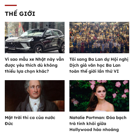
THẾ GIỚI
Vì sao mẫu xe Nhật này vẫn
Tôi sang Ba Lan dự Hội nghị
được yêu thích dù không
Dịch giả văn học Ba Lan
thiếu lựa chọn khác?
toàn thế giới lần thứ VI
Mặt trời thi ca của nước
Natalie Portman: Đóa bạch
Đức
trà tinh khôi giữa
Hollywood hào nhoáng