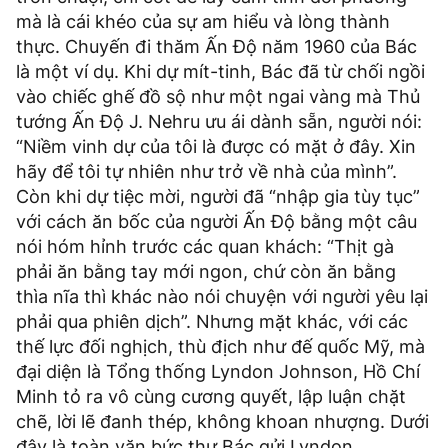
mà là cái khéo của sự am hiểu và lòng thành
thực. Chuyến đi thăm Ấn Độ năm 1960 của Bác
là một ví dụ. Khi dự mít-tinh, Bác đã từ chối ngồi
vào chiếc ghế đồ sộ như một ngai vàng mà Thủ
tướng Ấn Độ J. Nehru ưu ái dành sẵn, người nói:
“Niềm vinh dự của tôi là được có mặt ở đây. Xin
hãy để tôi tự nhiên như trở về nhà của mình”.
Còn khi dự tiệc mời, người đã “nhập gia tùy tục”
với cách ăn bốc của người Ấn Độ bằng một câu
nói hóm hỉnh trước các quan khách: “Thịt gà
phải ăn bằng tay mới ngon, chứ còn ăn bằng
thìa nĩa thì khác nào nói chuyện với người yêu lại
phải qua phiên dịch”. Nhưng mặt khác, với các
thế lực đối nghịch, thù địch như đế quốc Mỹ, mà
đại diện là Tổng thống Lyndon Johnson, Hồ Chí
Minh tỏ ra vô cùng cương quyết, lập luận chặt
chẽ, lời lẽ đanh thép, không khoan nhượng. Dưới
đây là toàn văn bức thư Bác gửi Lyndon