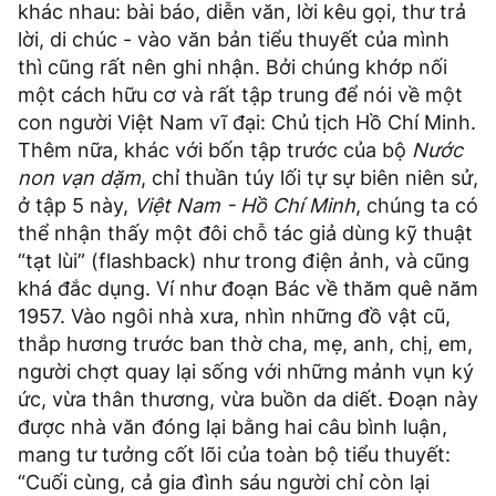
khác nhau: bài báo, diễn văn, lời kêu gọi, thư trả
lời, di chúc - vào văn bản tiểu thuyết của mình
thì cũng rất nên ghi nhận. Bởi chúng khớp nối
một cách hữu cơ và rất tập trung để nói về một
con người Việt Nam vĩ đại: Chủ tịch Hồ Chí Minh.
Thêm nữa, khác với bốn tập trước của bộ
Nước
non vạn dặm
, chỉ thuần túy lối tự sự biên niên sử,
ở tập 5 này,
Việt Nam - Hồ Chí Minh
, chúng ta có
thể nhận thấy một đôi chỗ tác giả dùng kỹ thuật
“tạt lùi” (flashback) như trong điện ảnh, và cũng
khá đắc dụng. Ví như đoạn Bác về thăm quê năm
1957. Vào ngôi nhà xưa, nhìn những đồ vật cũ,
thắp hương trước ban thờ cha, mẹ, anh, chị, em,
người chợt quay lại sống với những mảnh vụn ký
ức, vừa thân thương, vừa buồn da diết. Đoạn này
được nhà văn đóng lại bằng hai câu bình luận,
mang tư tưởng cốt lõi của toàn bộ tiểu thuyết:
“Cuối cùng, cả gia đình sáu người chỉ còn lại