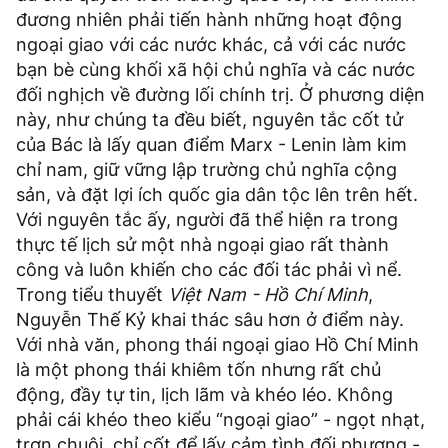
đương nhiên phải tiến hành những hoạt động
ngoại giao với các nước khác, cả với các nước
bạn bè cùng khối xã hội chủ nghĩa và các nước
đối nghịch về đường lối chính trị. Ở phương diện
này, như chúng ta đều biết, nguyên tắc cốt tử
của Bác là lấy quan điểm Marx - Lenin làm kim
chỉ nam, giữ vững lập trường chủ nghĩa cộng
sản, và đặt lợi ích quốc gia dân tộc lên trên hết.
Với nguyên tắc ấy, người đã thể hiện ra trong
thực tế lịch sử một nhà ngoại giao rất thành
công và luôn khiến cho các đối tác phải vì nể.
Trong tiểu thuyết
Việt Nam - Hồ Chí Minh
,
Nguyễn Thế Kỷ khai thác sâu hơn ở điểm này.
Với nhà văn, phong thái ngoại giao Hồ Chí Minh
là một phong thái khiêm tốn nhưng rất chủ
động, đầy tự tin, lịch lãm và khéo léo. Không
phải cái khéo theo kiểu “ngoại giao” - ngọt nhạt,
trơn chuội, chỉ cốt để lấy cảm tình đối phương -