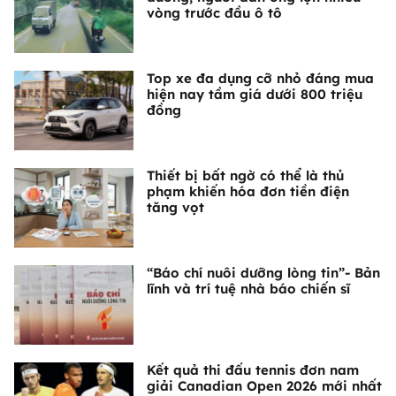
vòng trước đầu ô tô
Top xe đa dụng cỡ nhỏ đáng mua
hiện nay tầm giá dưới 800 triệu
đồng
Thiết bị bất ngờ có thể là thủ
phạm khiến hóa đơn tiền điện
tăng vọt
“Báo chí nuôi dưỡng lòng tin”- Bản
lĩnh và trí tuệ nhà báo chiến sĩ
Kết quả thi đấu tennis đơn nam
giải Canadian Open 2026 mới nhất