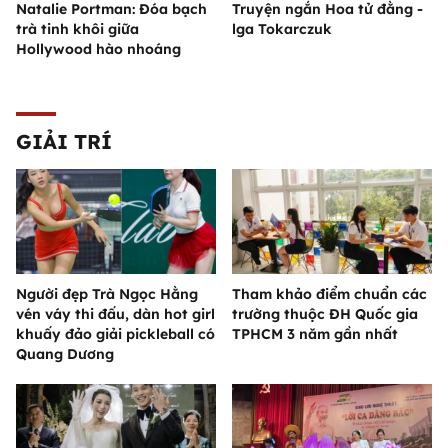
Natalie Portman: Đóa bạch
Truyện ngắn Hoa tử đằng -
trà tinh khôi giữa
lga Tokarczuk
Hollywood hào nhoáng
GIẢI TRÍ
Người đẹp Trà Ngọc Hằng
Tham khảo điểm chuẩn các
vén váy thi đấu, dàn hot girl
trường thuộc ĐH Quốc gia
khuấy đảo giải pickleball có
TPHCM 3 năm gần nhất
Quang Dương