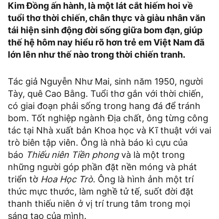
Kim Đồng ấn hành, là một lát cắt hiếm hoi về
tuổi thơ thời chiến, chân thực và giàu nhân văn
tái hiện sinh động đời sống giữa bom đạn, giúp
thế hệ hôm nay hiểu rõ hơn trẻ em Việt Nam đã
lớn lên như thế nào trong thời chiến tranh.
Tác giả Nguyễn Như Mai, sinh năm 1950, người
Tày, quê Cao Bằng. Tuổi thơ gắn với thời chiến,
có giai đoạn phải sống trong hang đá để tránh
bom. Tốt nghiệp ngành Địa chất, ông từng công
tác tại Nhà xuất bản Khoa học và Kĩ thuật với vai
trò biên tập viên. Ông là nhà báo kì cựu của
báo
Thiếu niên Tiền phong
và là một trong
những người góp phần đặt nền móng và phát
triển tờ
Hoa Học Trò
. Ông là hình ảnh một trí
thức mực thước, làm nghề tử tế, suốt đời đặt
thanh thiếu niên ở vị trí trung tâm trong mọi
sáng tạo của mình.