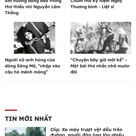
Âm hưởng đồng dao trong
Chùm thơ kỷ niệm Ngày
thơ thiếu nhi Nguyễn Lãm
Thương binh - Liệt sĩ
Thắng
Người nữ anh hùng của
“Chuyện bây giờ mới kể” -
dòng Sông Mã, “nhập vào
Một bài thơ nhắc nhở muôn
câu hò mênh mông”
đời
TIN MỚI NHẤT
Clip: Xe máy trượt vệt dầu trên
đường, người đàn ông lộn nhiều