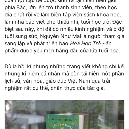
của một cậu bé được sinh ra tại miền biên giới
phía Bắc, lớn lên trở thành sinh viên, theo học
địa chất rồi về làm biên tập viên sách khoa học,
làm nhà báo viết cho thiếu nhi, tuổi học trò. Đặc
biệt sau này, khi đã có nhiều kinh nghiệm và ở độ
tuổi sung sức, Nguyễn Như Mai là người tham gia
sáng lập và phát triển báo
Hoa Học Trò -
ấn
phẩm được yêu mến hàng đầu của lứa tuổi hoa.
Dù là hồi kí nhưng những trang viết không chỉ kể
những kỉ niệm cá nhân mà còn tái hiện một phần
lịch sử, văn hóa, giáo dục Việt Nam qua trải
nghiệm rất cụ thể, chân thực của tác giả.