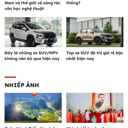
Nam và thế giới về sáng tác
thống?
văn học nghệ thuật
Đây là những xe SUV/MPV
Top xe SUV đô thị giá rẻ bậc
không nên bỏ qua hiện nay
nhất hiện nay
NHIẾP ẢNH