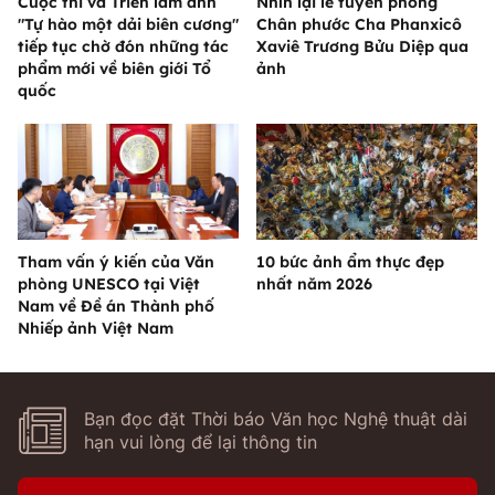
Cuộc thi và Triển lãm ảnh
Nhìn lại lễ tuyên phong
"Tự hào một dải biên cương"
Chân phước Cha Phanxicô
tiếp tục chờ đón những tác
Xaviê Trương Bửu Diệp qua
phẩm mới về biên giới Tổ
ảnh
quốc
Tham vấn ý kiến của Văn
10 bức ảnh ẩm thực đẹp
phòng UNESCO tại Việt
nhất năm 2026
Nam về Đề án Thành phố
Nhiếp ảnh Việt Nam
Bạn đọc đặt Thời báo Văn học Nghệ thuật dài
hạn vui lòng để lại thông tin