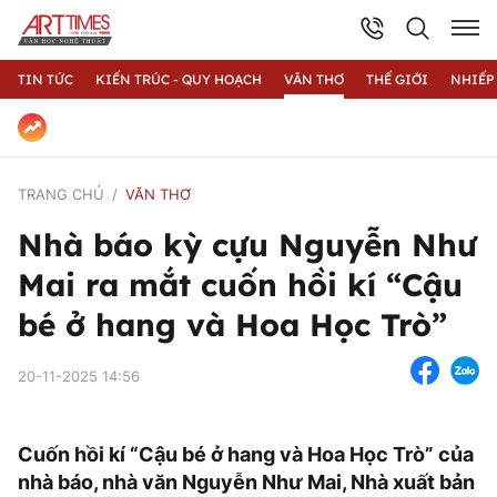
TIN TỨC
KIẾN TRÚC - QUY HOẠCH
VĂN THƠ
THẾ GIỚI
NHIẾP
TRANG CHỦ
VĂN THƠ
Nhà báo kỳ cựu Nguyễn Như
Mai ra mắt cuốn hồi kí “Cậu
bé ở hang và Hoa Học Trò”
20-11-2025 14:56
Cuốn hồi kí “Cậu bé ở hang và Hoa Học Trò” của
nhà báo, nhà văn Nguyễn Như Mai, Nhà xuất bản