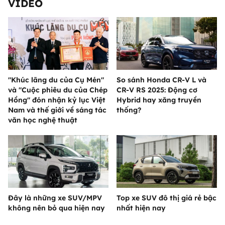
VIDEO
"Khúc lãng du của Cụ Mén"
So sánh Honda CR-V L và
và "Cuộc phiêu du của Chép
CR-V RS 2025: Động cơ
Hồng" đón nhận kỷ lục Việt
Hybrid hay xăng truyền
Nam và thế giới về sáng tác
thống?
văn học nghệ thuật
Đây là những xe SUV/MPV
Top xe SUV đô thị giá rẻ bậc
không nên bỏ qua hiện nay
nhất hiện nay