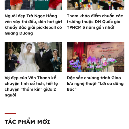
Người đẹp Trà Ngọc Hằng
Tham khảo điểm chuẩn các
vén váy thi đấu, dàn hot girl
trường thuộc ĐH Quốc gia
khuấy đảo giải pickleball có
TPHCM 3 năm gần nhất
Quang Dương
Vợ đẹp của Văn Thanh kể
Đặc sắc chương trình Giao
chuyện tình cổ tích, tiết lộ
lưu nghệ thuật “Lời ca dâng
chuyện "thầm kín" giữa 2
Bác”
người
TÁC PHẨM MỚI