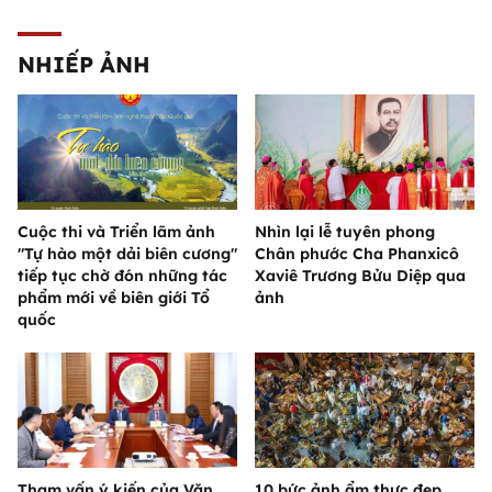
NHIẾP ẢNH
Cuộc thi và Triển lãm ảnh
Nhìn lại lễ tuyên phong
"Tự hào một dải biên cương"
Chân phước Cha Phanxicô
tiếp tục chờ đón những tác
Xaviê Trương Bửu Diệp qua
phẩm mới về biên giới Tổ
ảnh
quốc
Tham vấn ý kiến của Văn
10 bức ảnh ẩm thực đẹp