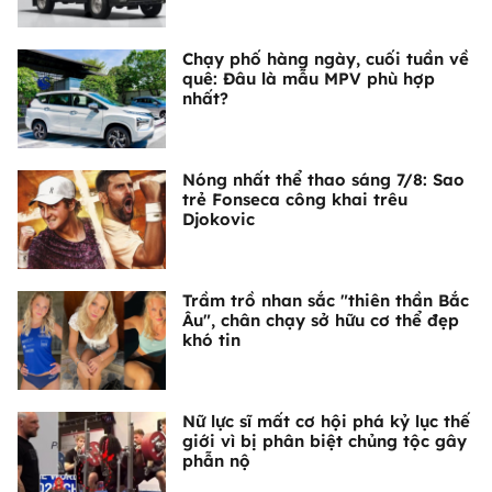
Chạy phố hàng ngày, cuối tuần về
quê: Đâu là mẫu MPV phù hợp
nhất?
Nóng nhất thể thao sáng 7/8: Sao
trẻ Fonseca công khai trêu
Djokovic
Trầm trồ nhan sắc "thiên thần Bắc
Âu", chân chạy sở hữu cơ thể đẹp
khó tin
Nữ lực sĩ mất cơ hội phá kỷ lục thế
giới vì bị phân biệt chủng tộc gây
phẫn nộ