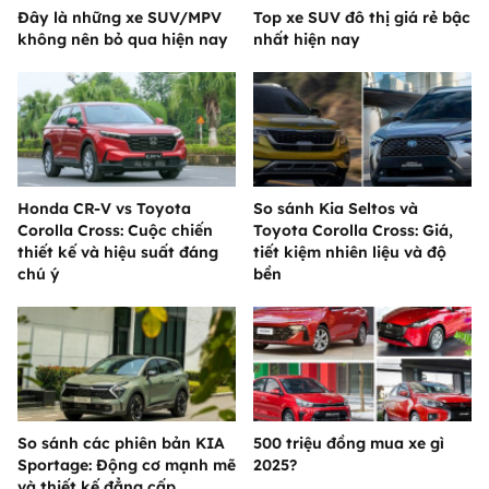
Đây là những xe SUV/MPV
Top xe SUV đô thị giá rẻ bậc
không nên bỏ qua hiện nay
nhất hiện nay
Honda CR-V vs Toyota
So sánh Kia Seltos và
Corolla Cross: Cuộc chiến
Toyota Corolla Cross: Giá,
thiết kế và hiệu suất đáng
tiết kiệm nhiên liệu và độ
chú ý
bền
So sánh các phiên bản KIA
500 triệu đồng mua xe gì
Sportage: Động cơ mạnh mẽ
2025?
và thiết kế đẳng cấp