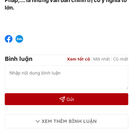
Pháp,.... là những văn bản chính trị có ý nghĩa to
lớn.
Bình luận
Xem tất cả
Mới nhất
Cũ nhất
Gửi
XEM THÊM BÌNH LUẬN