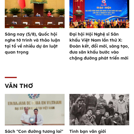
Sáng nay (5/8), Quốc hội
Đại hội Hội Nghệ sĩ Sân
nghe tờ trình và thảo luận
khấu Việt Nam lần thứ X:
tại tổ về nhiều dự án luật
Đoàn kết, đổi mới, sáng tạo,
quan trọng
đưa sân khấu bước vào
chặng đường phát triển mới
VĂN THƠ
Sách "Con đường tương lai"
Tình bạn văn giới