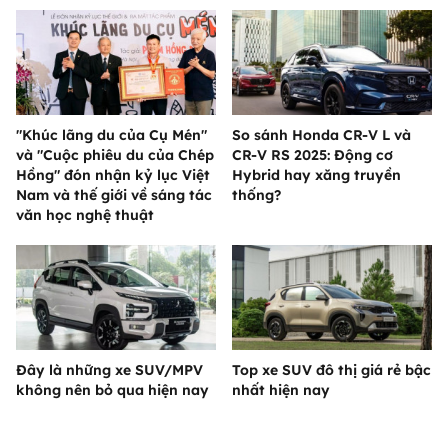
"Khúc lãng du của Cụ Mén"
So sánh Honda CR-V L và
và "Cuộc phiêu du của Chép
CR-V RS 2025: Động cơ
Hồng" đón nhận kỷ lục Việt
Hybrid hay xăng truyền
Nam và thế giới về sáng tác
thống?
văn học nghệ thuật
Đây là những xe SUV/MPV
Top xe SUV đô thị giá rẻ bậc
không nên bỏ qua hiện nay
nhất hiện nay