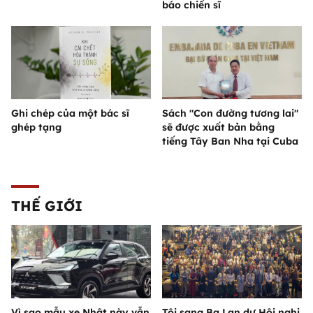
báo chiến sĩ
Ghi chép của một bác sĩ
Sách "Con đường tương lai"
ghép tạng
sẽ được xuất bản bằng
tiếng Tây Ban Nha tại Cuba
THẾ GIỚI
Vì sao mẫu xe Nhật này vẫn
Tôi sang Ba Lan dự Hội nghị