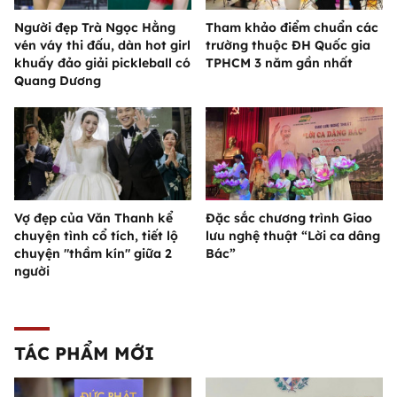
Người đẹp Trà Ngọc Hằng
Tham khảo điểm chuẩn các
vén váy thi đấu, dàn hot girl
trường thuộc ĐH Quốc gia
khuấy đảo giải pickleball có
TPHCM 3 năm gần nhất
Quang Dương
Vợ đẹp của Văn Thanh kể
Đặc sắc chương trình Giao
chuyện tình cổ tích, tiết lộ
lưu nghệ thuật “Lời ca dâng
chuyện "thầm kín" giữa 2
Bác”
người
TÁC PHẨM MỚI