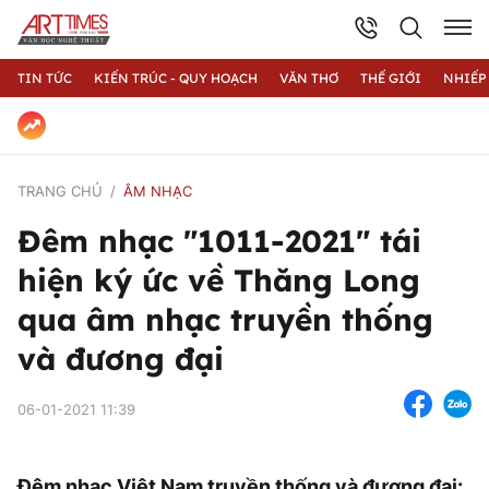
TIN TỨC
KIẾN TRÚC - QUY HOẠCH
VĂN THƠ
THẾ GIỚI
NHIẾP
TRANG CHỦ
ÂM NHẠC
Đêm nhạc "1011-2021" tái
hiện ký ức về Thăng Long
qua âm nhạc truyền thống
và đương đại
06-01-2021 11:39
Đêm nhạc Việt Nam truyền thống và đương đại: