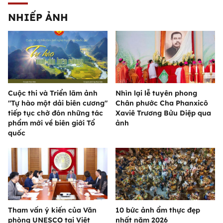
NHIẾP ẢNH
Cuộc thi và Triển lãm ảnh
Nhìn lại lễ tuyên phong
"Tự hào một dải biên cương"
Chân phước Cha Phanxicô
tiếp tục chờ đón những tác
Xaviê Trương Bửu Diệp qua
phẩm mới về biên giới Tổ
ảnh
quốc
Tham vấn ý kiến của Văn
10 bức ảnh ẩm thực đẹp
phòng UNESCO tại Việt
nhất năm 2026