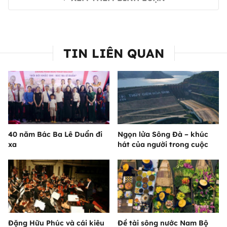
TIN LIÊN QUAN
40 năm Bác Ba Lê Duẩn đi
Ngọn lửa Sông Đà – khúc
xa
hát của người trong cuộc
Đặng Hữu Phúc và cái kiêu
Đề tài sông nước Nam Bộ