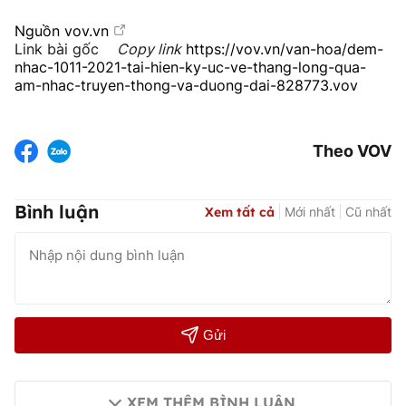
Nguồn
vov.vn
Link bài gốc
Copy link
https://vov.vn/van-hoa/dem-
nhac-1011-2021-tai-hien-ky-uc-ve-thang-long-qua-
am-nhac-truyen-thong-va-duong-dai-828773.vov
Theo VOV
Bình luận
Xem tất cả
Mới nhất
Cũ nhất
Gửi
XEM THÊM BÌNH LUẬN