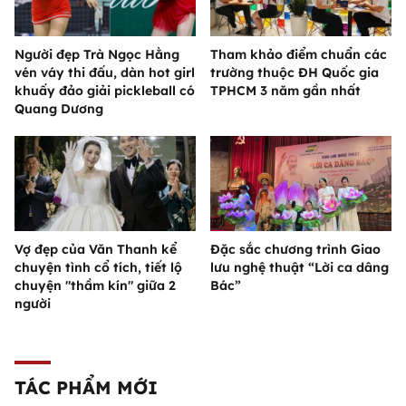
Người đẹp Trà Ngọc Hằng
Tham khảo điểm chuẩn các
vén váy thi đấu, dàn hot girl
trường thuộc ĐH Quốc gia
khuấy đảo giải pickleball có
TPHCM 3 năm gần nhất
Quang Dương
Vợ đẹp của Văn Thanh kể
Đặc sắc chương trình Giao
chuyện tình cổ tích, tiết lộ
lưu nghệ thuật “Lời ca dâng
chuyện "thầm kín" giữa 2
Bác”
người
TÁC PHẨM MỚI