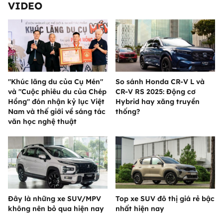
VIDEO
"Khúc lãng du của Cụ Mén"
So sánh Honda CR-V L và
và "Cuộc phiêu du của Chép
CR-V RS 2025: Động cơ
Hồng" đón nhận kỷ lục Việt
Hybrid hay xăng truyền
Nam và thế giới về sáng tác
thống?
văn học nghệ thuật
Đây là những xe SUV/MPV
Top xe SUV đô thị giá rẻ bậc
không nên bỏ qua hiện nay
nhất hiện nay