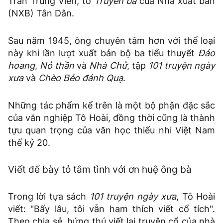
Trần Trung Viên, tờ
Truyền bá
của Nhà xuất bản
(NXB) Tân Dân.
Sau năm 1945, ông chuyên tâm hơn với thể loại
này khi lần lượt xuất bản bộ ba tiểu thuyết
Đảo
hoang
,
Nỏ thần
và
Nhà Chử
, tập
101 truyện ngày
xưa
và
Chèo Bẻo đánh Quạ
.
Những tác phẩm kể trên là một bộ phận đặc sắc
của văn nghiệp Tô Hoài, đồng thời cũng là thành
tựu quan trọng của văn học thiếu nhi Việt Nam
thế kỷ 20.
Viết để bày tỏ tâm tình với ơn huệ ông bà
Trong lời tựa sách
101 truyện ngày xưa
, Tô Hoài
viết: "Bấy lâu, tôi vẫn ham thích viết cổ tích".
Theo chia sẻ, hứng thú viết lại truyện cổ của nhà