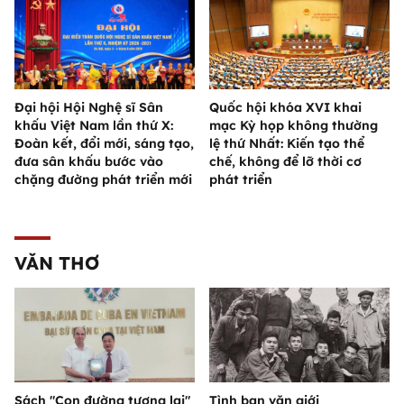
Đại hội Hội Nghệ sĩ Sân
Quốc hội khóa XVI khai
khấu Việt Nam lần thứ X:
mạc Kỳ họp không thường
Đoàn kết, đổi mới, sáng tạo,
lệ thứ Nhất: Kiến tạo thể
đưa sân khấu bước vào
chế, không để lỡ thời cơ
chặng đường phát triển mới
phát triển
VĂN THƠ
Sách "Con đường tương lai"
Tình bạn văn giới