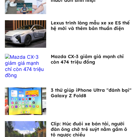
muốt đón sinh nhật
Lexus trình làng mẫu xe xe ES thế
hệ mới và thêm bản thuần điện
Mazda CX-3 giảm giá mạnh chỉ
còn 474 triệu đồng
3 thứ giúp iPhone Ultra "đánh bại"
Galaxy Z Fold8
Clip: Húc đuôi xe bán tải, người
đàn ông chở trẻ suýt nằm gầm ô
tô ngược chiều