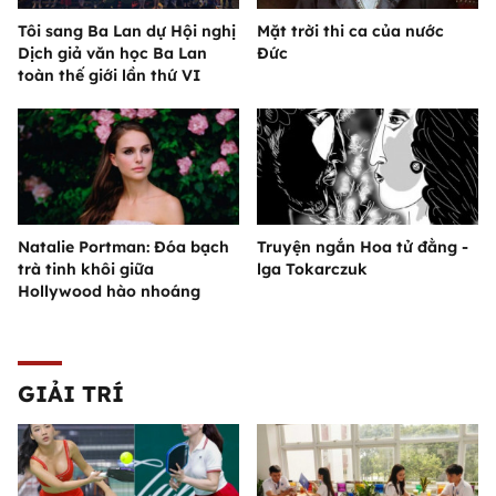
Tôi sang Ba Lan dự Hội nghị
Mặt trời thi ca của nước
Dịch giả văn học Ba Lan
Đức
toàn thế giới lần thứ VI
Natalie Portman: Đóa bạch
Truyện ngắn Hoa tử đằng -
trà tinh khôi giữa
lga Tokarczuk
Hollywood hào nhoáng
GIẢI TRÍ