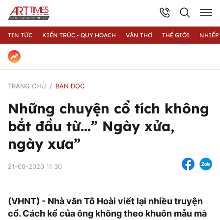
TIN TỨC
KIẾN TRÚC - QUY HOẠCH
VĂN THƠ
THẾ GIỚI
NHIẾP
TRANG CHỦ
BẠN ĐỌC
Những chuyện cổ tích không
bắt đầu từ...” Ngày xửa,
ngày xưa”
21-09-2020 11:30
(VHNT) - Nhà văn Tô Hoài viết lại nhiều truyện
cổ. Cách kể của ông không theo khuôn mẫu mà