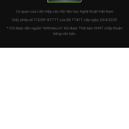
Cơ quan của Liên hiệp các Hội Văn học Nghệ thuật Việt Nam
Giấy phép số 173/GP-BTTTT của Bộ TT&TT cấp ngày 24/4/2020
* Chỉ được dẫn nguồn "Arttimes.vn" khi được Thời báo VHNT chấp thuận
bằng văn bản.