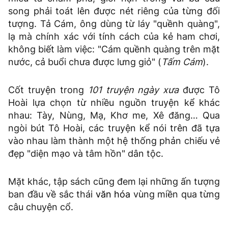
song phải toát lên được nét riêng của từng đối
tượng. Tả Cám, ông dùng từ láy "quềnh quàng",
lạ mà chính xác với tính cách của kẻ ham chơi,
không biết làm việc: "Cám quềnh quàng trên mặt
nước, cả buổi chưa được lưng giỏ" (
Tấm Cám
).
Cốt truyện trong
101 truyện ngày xưa
được Tô
Hoài lựa chọn từ nhiều nguồn truyện kể khác
nhau: Tày, Nùng, Mạ, Khơ me, Xê đăng… Qua
ngòi bút Tô Hoài, các truyện kể nói trên đã tựa
vào nhau làm thành một hệ thống phản chiếu vẻ
đẹp "diện mạo và tâm hồn" dân tộc.
Mặt khác, tập sách cũng đem lại những ấn tượng
ban đầu về sắc thái
văn hóa
vùng miền qua từng
câu chuyện cổ.