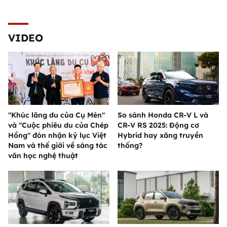
VIDEO
"Khúc lãng du của Cụ Mén"
So sánh Honda CR-V L và
và "Cuộc phiêu du của Chép
CR-V RS 2025: Động cơ
Hồng" đón nhận kỷ lục Việt
Hybrid hay xăng truyền
Nam và thế giới về sáng tác
thống?
văn học nghệ thuật