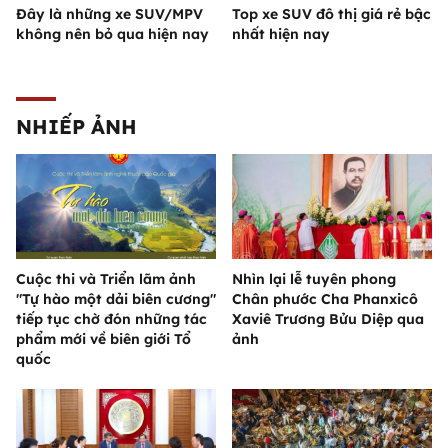
Đây là những xe SUV/MPV
Top xe SUV đô thị giá rẻ bậc
không nên bỏ qua hiện nay
nhất hiện nay
NHIẾP ẢNH
Cuộc thi và Triển lãm ảnh
Nhìn lại lễ tuyên phong
"Tự hào một dải biên cương"
Chân phước Cha Phanxicô
tiếp tục chờ đón những tác
Xaviê Trương Bửu Diệp qua
phẩm mới về biên giới Tổ
ảnh
quốc