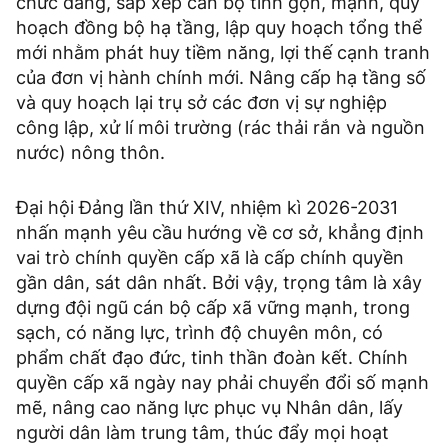
chức đảng, sắp xếp cán bộ tinh gọn, mạnh, quy
hoạch đồng bộ hạ tầng, lập quy hoạch tổng thể
mới nhằm phát huy tiềm năng, lợi thế cạnh tranh
của đơn vị hành chính mới. Nâng cấp hạ tầng số
và quy hoạch lại trụ sở các đơn vị sự nghiệp
công lập, xử lí môi trường (rác thải rắn và nguồn
nước) nông thôn.
Đại hội Đảng lần thứ XIV, nhiệm kì 2026-2031
nhấn mạnh yêu cầu hướng về cơ sở, khẳng định
vai trò chính quyền cấp xã là cấp chính quyền
gần dân, sát dân nhất. Bởi vậy, trọng tâm là xây
dựng đội ngũ cán bộ cấp xã vững mạnh, trong
sạch, có năng lực, trình độ chuyên môn, có
phẩm chất đạo đức, tinh thần đoàn kết. Chính
quyền cấp xã ngày nay phải chuyển đổi số mạnh
mẽ, nâng cao năng lực phục vụ Nhân dân, lấy
người dân làm trung tâm, thúc đẩy mọi hoạt