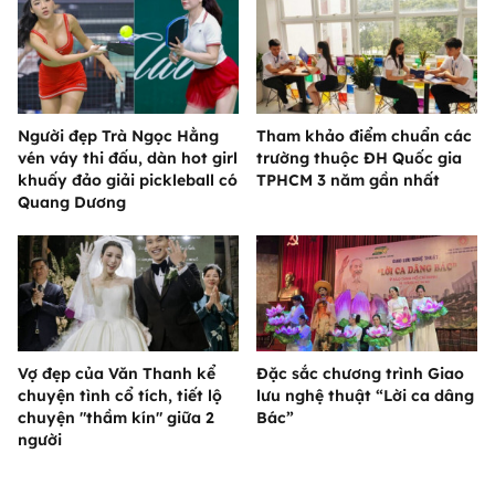
Người đẹp Trà Ngọc Hằng
Tham khảo điểm chuẩn các
vén váy thi đấu, dàn hot girl
trường thuộc ĐH Quốc gia
khuấy đảo giải pickleball có
TPHCM 3 năm gần nhất
Quang Dương
Vợ đẹp của Văn Thanh kể
Đặc sắc chương trình Giao
chuyện tình cổ tích, tiết lộ
lưu nghệ thuật “Lời ca dâng
chuyện "thầm kín" giữa 2
Bác”
người