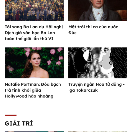
Tôi sang Ba Lan dự Hội nghị
Mặt trời thi ca của nước
Dịch giả văn học Ba Lan
Đức
toàn thế giới lần thứ VI
Natalie Portman: Đóa bạch
Truyện ngắn Hoa tử đằng -
trà tinh khôi giữa
lga Tokarczuk
Hollywood hào nhoáng
GIẢI TRÍ