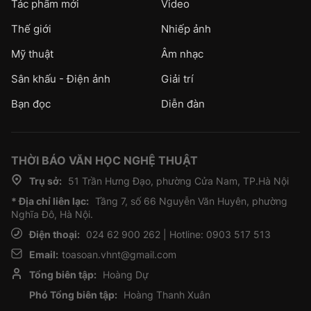
Tác phẩm mới
Video
Thế giới
Nhiếp ảnh
Mỹ thuật
Âm nhạc
Sân khấu - Điện ảnh
Giải trí
Bạn đọc
Diễn đàn
THỜI BÁO VĂN HỌC NGHỆ THUẬT
Trụ sở:
51 Trần Hưng Đạo, phường Cửa Nam, TP.Hà Nội
* Địa chỉ liên lạc:
Tầng 7, số 66 Nguyễn Văn Huyên, phường
Nghĩa Đô, Hà Nội.
Điện thoại:
024 62 900 262 | Hotline: 0903 517 513
Email:
toasoan.vhnt@gmail.com
Tổng biên tập:
Hoàng Dự
Phó Tổng biên tập:
Hoàng Thanh Xuân