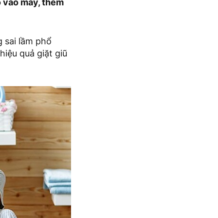
o vào máy, thêm
 sai lầm phổ
iệu quả giặt giũ