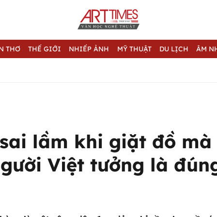
N THƠ
THẾ GIỚI
NHIẾP ẢNH
MỸ THUẬT
DU LỊCH
ÂM N
sai lầm khi giặt đồ mà 
gười Việt tưởng là đún