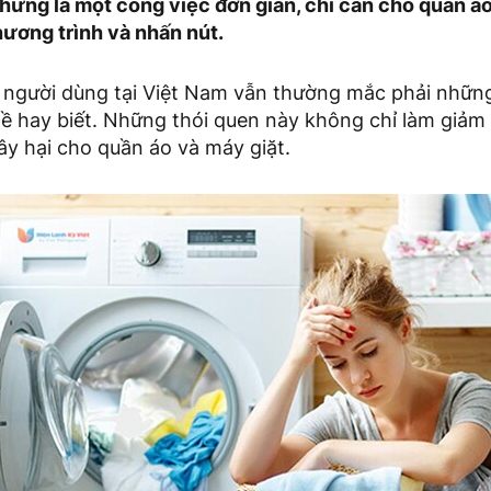
chừng là một công việc đơn giản, chỉ cần cho quần á
hương trình và nhấn nút.
u người dùng tại Việt Nam vẫn thường mắc phải những
 hay biết. Những thói quen này không chỉ làm giảm h
ây hại cho quần áo và máy giặt.