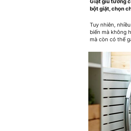
Giặt giũ tưởng 
bột giặt, chọn c
Tuy nhiên, nhiề
biến mà không hề
mà còn có thể g