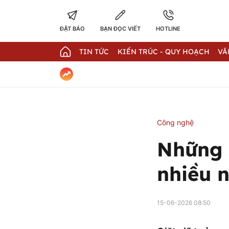
ĐẶT BÁO
BẠN ĐỌC VIẾT
HOTLINE
TIN TỨC
KIẾN TRÚC - QUY HOẠCH
VĂ
Công nghệ
Những 
nhiều n
15-06-2026 08:50