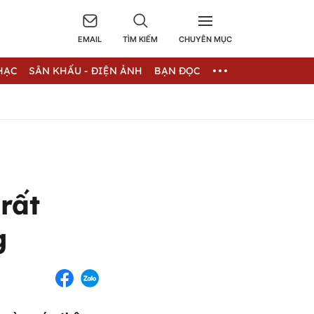
EMAIL
TÌM KIẾM
CHUYÊN MỤC
HẠC
SÂN KHẤU - ĐIỆN ẢNH
BẠN ĐỌC
rất
g