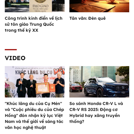
Công trình kinh điển về lịch
Tản văn: Đèn quê
sử tôn giáo Trung Quốc
trong thế kỷ XX
VIDEO
"Khúc lãng du của Cụ Mén"
So sánh Honda CR-V L và
và "Cuộc phiêu du của Chép
CR-V RS 2025: Động cơ
Hồng" đón nhận kỷ lục Việt
Hybrid hay xăng truyền
Nam và thế giới về sáng tác
thống?
văn học nghệ thuật