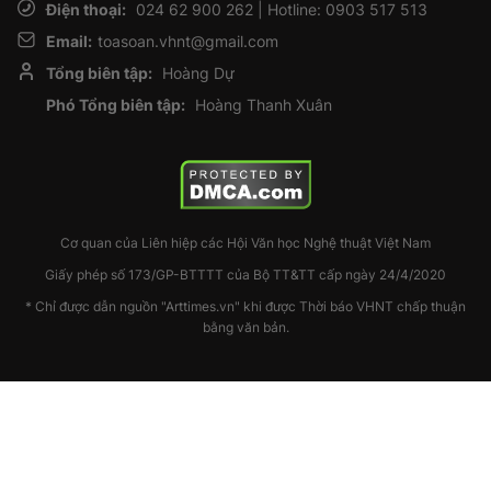
Điện thoại:
024 62 900 262 | Hotline: 0903 517 513
Email:
toasoan.vhnt@gmail.com
Tổng biên tập:
Hoàng Dự
Phó Tổng biên tập:
Hoàng Thanh Xuân
Cơ quan của Liên hiệp các Hội Văn học Nghệ thuật Việt Nam
Giấy phép số 173/GP-BTTTT của Bộ TT&TT cấp ngày 24/4/2020
* Chỉ được dẫn nguồn "Arttimes.vn" khi được Thời báo VHNT chấp thuận
bằng văn bản.