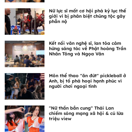
Nữ lực sĩ mất cơ hội phá kỷ lục thế
giới vì bị phân biệt chủng tộc gây
phẫn nộ
Kết nối văn nghệ sĩ, lan tỏa cảm
hứng sáng tác về Phật hoàng Trần
Nhân Tông và Ngọa Vân
Môn thể thao "ăn đứt" pickleball ở
Anh, bị tố phá hoại hạnh phúc vì
người chơi ngoại tình
"Nữ thần bắn cung" Thái Lan
chiếm sóng mạng xã hội & cú lừa
triệu view