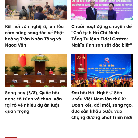
Kết nối văn nghệ sĩ, lan tỏa
Chuỗi hoạt động chuyên đề
cảm hứng sáng tác về Phật
"Chủ tịch Hồ Chí Minh –
hoàng Trần Nhân Tông và
Tổng Tư lệnh Fidel Castro:
Ngọa Vân
Nghĩa tình son sắt đặc biệt"
Sáng nay (5/8), Quốc hội
Đại hội Hội Nghệ sĩ Sân
nghe tờ trình và thảo luận
khấu Việt Nam lần thứ X:
tại tổ về nhiều dự án luật
Đoàn kết, đổi mới, sáng tạo,
quan trọng
đưa sân khấu bước vào
chặng đường phát triển mới