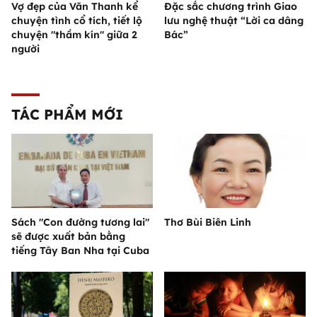
Vợ đẹp của Văn Thanh kể
Đặc sắc chương trình Giao
chuyện tình cổ tích, tiết lộ
lưu nghệ thuật “Lời ca dâng
chuyện "thầm kín" giữa 2
Bác”
người
TÁC PHẨM MỚI
Sách "Con đường tương lai"
Thơ Bùi Biên Linh
sẽ được xuất bản bằng
tiếng Tây Ban Nha tại Cuba