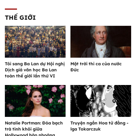
THẾ GIỚI
Tôi sang Ba Lan dự Hội nghị
Mặt trời thi ca của nước
Dịch giả văn học Ba Lan
Đức
toàn thế giới lần thứ VI
Natalie Portman: Đóa bạch
Truyện ngắn Hoa tử đằng -
trà tinh khôi giữa
lga Tokarczuk
Hollywood hào nhoáng