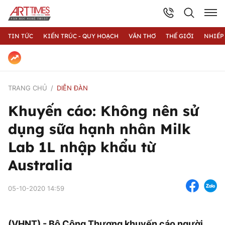
TIN TỨC
KIẾN TRÚC - QUY HOẠCH
VĂN THƠ
THẾ GIỚI
NHIẾP
TRANG CHỦ
DIỄN ĐÀN
Khuyến cáo: Không nên sử
dụng sữa hạnh nhân Milk
Lab 1L nhập khẩu từ
Australia
05-10-2020 14:59
(VHNT) - Bộ Công Thương khuyến cáo người