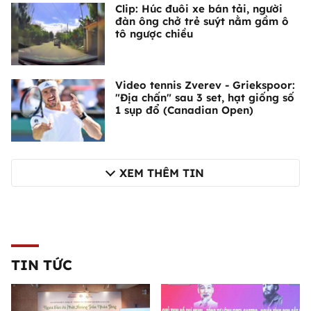
Clip: Húc đuôi xe bán tải, người
đàn ông chở trẻ suýt nằm gầm ô
tô ngược chiều
Video tennis Zverev - Griekspoor:
"Địa chấn" sau 3 set, hạt giống số
1 sụp đổ (Canadian Open)
XEM THÊM TIN
TIN TỨC