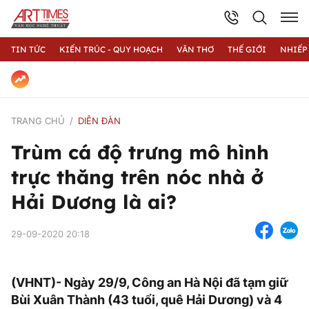
TIN TỨC
KIẾN TRÚC - QUY HOẠCH
VĂN THƠ
THẾ GIỚI
NHIẾP
TRANG CHỦ
DIỄN ĐÀN
Trùm cá độ trưng mô hình
trực thăng trên nóc nhà ở
Hải Dương là ai?
29-09-2020 20:18
(VHNT)- Ngày 29/9, Công an Hà Nội đã tạm giữ
Bùi Xuân Thành (43 tuổi, quê Hải Dương) và 4