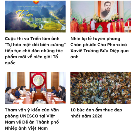
Cuộc thi và Triển lãm ảnh
Nhìn lại lễ tuyên phong
"Tự hào một dải biên cương"
Chân phước Cha Phanxicô
tiếp tục chờ đón những tác
Xaviê Trương Bửu Diệp qua
phẩm mới về biên giới Tổ
ảnh
quốc
Tham vấn ý kiến của Văn
10 bức ảnh ẩm thực đẹp
phòng UNESCO tại Việt
nhất năm 2026
Nam về Đề án Thành phố
Nhiếp ảnh Việt Nam