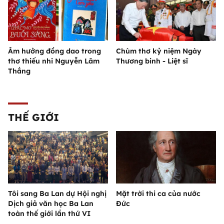
Âm hưởng đồng dao trong
Chùm thơ kỷ niệm Ngày
thơ thiếu nhi Nguyễn Lãm
Thương binh - Liệt sĩ
Thắng
THẾ GIỚI
Tôi sang Ba Lan dự Hội nghị
Mặt trời thi ca của nước
Dịch giả văn học Ba Lan
Đức
toàn thế giới lần thứ VI