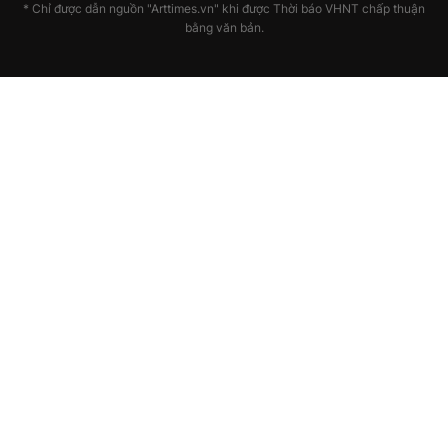
* Chỉ được dẫn nguồn "Arttimes.vn" khi được Thời báo VHNT chấp thuận
bằng văn bản.