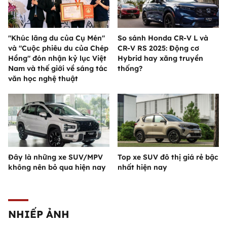
"Khúc lãng du của Cụ Mén"
So sánh Honda CR-V L và
và "Cuộc phiêu du của Chép
CR-V RS 2025: Động cơ
Hồng" đón nhận kỷ lục Việt
Hybrid hay xăng truyền
Nam và thế giới về sáng tác
thống?
văn học nghệ thuật
Đây là những xe SUV/MPV
Top xe SUV đô thị giá rẻ bậc
không nên bỏ qua hiện nay
nhất hiện nay
NHIẾP ẢNH