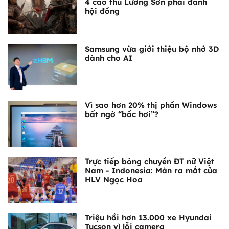
4 cao thủ Lương Sơn phải đánh
hội đồng
Samsung vừa giới thiệu bộ nhớ 3D
dành cho AI
Vì sao hơn 20% thị phần Windows
bất ngờ “bốc hơi”?
Trực tiếp bóng chuyền ĐT nữ Việt
Nam - Indonesia: Màn ra mắt của
HLV Ngọc Hoa
Triệu hồi hơn 13.000 xe Hyundai
Tucson vì lỗi camera