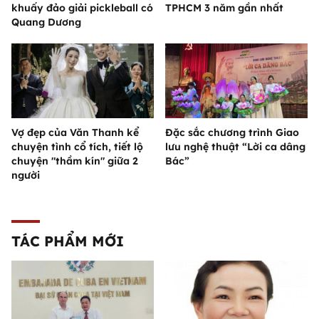
khuấy đảo giải pickleball có
TPHCM 3 năm gần nhất
Quang Dương
Vợ đẹp của Văn Thanh kể
Đặc sắc chương trình Giao
chuyện tình cổ tích, tiết lộ
lưu nghệ thuật “Lời ca dâng
chuyện "thầm kín" giữa 2
Bác”
người
TÁC PHẨM MỚI