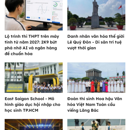
Lộ trình thi THPT trên máy
Danh nhân văn hóa thế giới
tính từ năm 2027: 2K9 bứt
Lê Quý Đôn - Di sản trí tuệ
phá nhờ AI và ngân hàng
vượt thời gian
đề chuẩn hóa
East Saigon School - Mô
Đoàn thí sinh Hoa hậu Văn
hình giáo dục hội nhập cho
hóa Việt Nam Toàn cầu
học sinh TP.HCM
viếng Lăng Bác