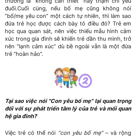
thương là “không cần thiết” hay thậm chí yếu
đuối.Cuối cùng, nếu bố mẹ cũng không nói
“bố/mẹ yêu con” một cách tự nhiên, thì làm sao
đứa trẻ học được cách bày tỏ điều đó? Trẻ em
học qua quan sát, nên việc thiếu mẫu hình cảm
xúc trong gia đình sẽ khiến trẻ dần thu mình, trở
nên “lạnh cảm xúc” dù bề ngoài vẫn là một đứa
trẻ “hoàn hảo”.
Tại sao việc nói "Con yêu bố mẹ" lại quan trọng
đối với sự phát triển tâm lý của trẻ và mối quan
hệ gia đình?
Việc trẻ có thể nói
“con yêu bố mẹ”
– và rộng