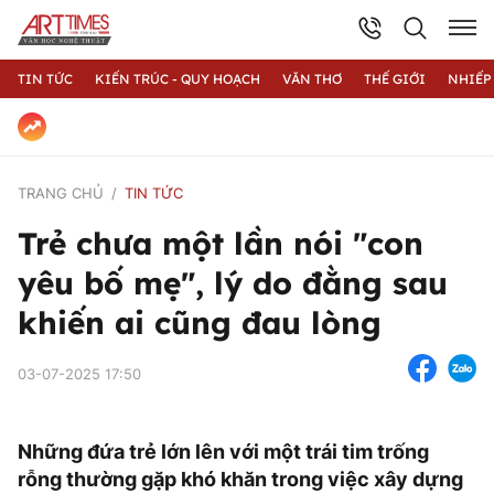
TIN TỨC
KIẾN TRÚC - QUY HOẠCH
VĂN THƠ
THẾ GIỚI
NHIẾP
TRANG CHỦ
TIN TỨC
Trẻ chưa một lần nói "con
yêu bố mẹ", lý do đằng sau
khiến ai cũng đau lòng
03-07-2025 17:50
Những đứa trẻ lớn lên với một trái tim trống
rỗng thường gặp khó khăn trong việc xây dựng