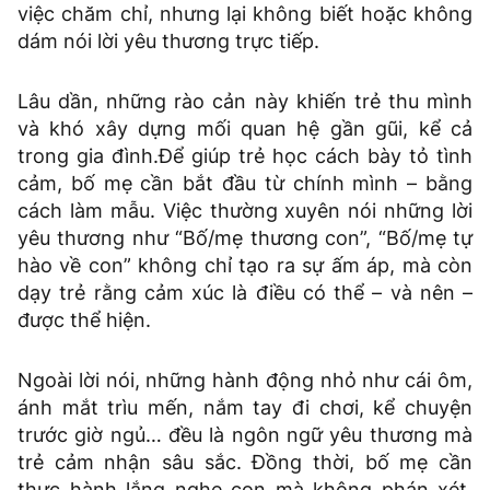
việc chăm chỉ, nhưng lại không biết hoặc không
dám nói lời yêu thương trực tiếp.
Lâu dần, những rào cản này khiến trẻ thu mình
và khó xây dựng mối quan hệ gần gũi, kể cả
trong gia đình.Để giúp trẻ học cách bày tỏ tình
cảm, bố mẹ cần bắt đầu từ chính mình – bằng
cách làm mẫu. Việc thường xuyên nói những lời
yêu thương như “Bố/mẹ thương con”, “Bố/mẹ tự
hào về con” không chỉ tạo ra sự ấm áp, mà còn
dạy trẻ rằng cảm xúc là điều có thể – và nên –
được thể hiện.
Ngoài lời nói, những hành động nhỏ như cái ôm,
ánh mắt trìu mến, nắm tay đi chơi, kể chuyện
trước giờ ngủ… đều là ngôn ngữ yêu thương mà
trẻ cảm nhận sâu sắc. Đồng thời, bố mẹ cần
thực hành lắng nghe con mà không phán xét.