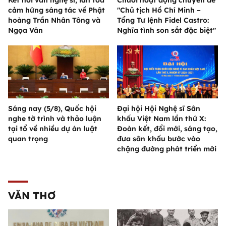
Kết nối văn nghệ sĩ, lan tỏa
Chuỗi hoạt động chuyên đề
cảm hứng sáng tác về Phật
"Chủ tịch Hồ Chí Minh –
hoàng Trần Nhân Tông và
Tổng Tư lệnh Fidel Castro:
Ngọa Vân
Nghĩa tình son sắt đặc biệt"
Sáng nay (5/8), Quốc hội
Đại hội Hội Nghệ sĩ Sân
nghe tờ trình và thảo luận
khấu Việt Nam lần thứ X:
tại tổ về nhiều dự án luật
Đoàn kết, đổi mới, sáng tạo,
quan trọng
đưa sân khấu bước vào
chặng đường phát triển mới
VĂN THƠ