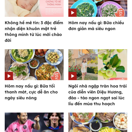
Không hề mê tín: 3 đặc điểm
Hôm nay nấu gì: Bữa chiều
nhận diện khuôn mặt trẻ
đơn giản mà siêu ngon
thông minh từ lúc mới chào
đời
Hôm nay nấu gì: Bữa tối
Ngôi nhà ngập tràn hoa trái
thanh mát, cực dễ ăn cho
của diễn viên Diệu Hương,
ngày siêu nóng
đào - táo ngon ngọt sai lúc
lỉu đến mùa thu hoạch