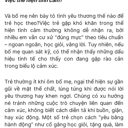
việc thể hiện tình cảm?
Và bố mẹ nên bày tỏ tình yêu thương thế nào để
trẻ học theo?Việc trẻ gặp khó khăn trong thể
hiện tình cảm thường không dễ nhận ra, bởi
nhiều em vẫn cư xử “đúng mực” theo tiêu chuẩn
– ngoan ngoãn, học giỏi, vâng lời. Tuy nhiên, nếu
bố mẹ quan sát kỹ, có thể nhận thấy những dấu
hiệu tinh tế cho thấy con đang gặp rào cản
trong biểu lộ cảm xúc.
Trẻ thường ít khi ôm bố mẹ, ngại thể hiện sự gần
gũi về mặt thể chất, lúng túng khi được nói lời
yêu thương hay khen ngợi. Chúng có xu hướng
né tránh những cuộc trò chuyện liên quan đến
cảm xúc, không biết cách diễn tả khi buồn, giận,
hay xúc động. Một số trẻ chọn cách “yêu bằng
hành động” như cố gắng học giỏi, tặng quà, làm