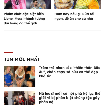
Phẩm chất đặc biệt biến
Hôm nay nấu gì: Bữa tối
Lionel Messi thành tượng
ngon, dễ ăn cho cả nhà
đài bóng đá thế giới
TIN MỚI NHẤT
Trầm trồ nhan sắc "thiên thần Bắc
Âu", chân chạy sở hữu cơ thể đẹp
khó tin
Nữ lực sĩ mất cơ hội phá kỷ lục thế
giới vì bị phân biệt chủng tộc gây
phẫn nộ