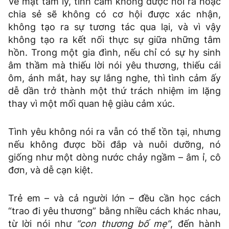
Về mặt tâm lý, tình cảm không được nói ra hoặc
chia sẻ sẽ không có cơ hội được xác nhận,
không tạo ra sự tương tác qua lại, và vì vậy
không tạo ra kết nối thực sự giữa những tâm
hồn. Trong một gia đình, nếu chỉ có sự hy sinh
âm thầm mà thiếu lời nói yêu thương, thiếu cái
ôm, ánh mắt, hay sự lắng nghe, thì tình cảm ấy
dễ dần trở thành một thứ trách nhiệm im lặng
thay vì một mối quan hệ giàu cảm xúc.
Tình yêu không nói ra vẫn có thể tồn tại, nhưng
nếu không được bồi đắp và nuôi dưỡng, nó
giống như một dòng nước chảy ngầm – âm ỉ, cô
đơn, và dễ cạn kiệt.
Trẻ em – và cả người lớn – đều cần học cách
“trao đi yêu thương” bằng nhiều cách khác nhau,
từ lời nói như
“con thương bố mẹ”
, đến hành