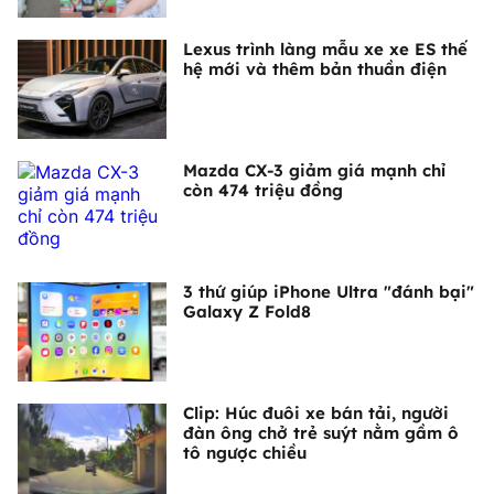
Lexus trình làng mẫu xe xe ES thế
hệ mới và thêm bản thuần điện
Mazda CX-3 giảm giá mạnh chỉ
còn 474 triệu đồng
3 thứ giúp iPhone Ultra "đánh bại"
Galaxy Z Fold8
Clip: Húc đuôi xe bán tải, người
đàn ông chở trẻ suýt nằm gầm ô
tô ngược chiều