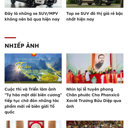
Đây là những xe SUV/MPV
Top xe SUV đô thị giá rẻ bậc
không nên bỏ qua hiện nay
nhất hiện nay
NHIẾP ẢNH
Cuộc thi và Triển lãm ảnh
Nhìn lại lễ tuyên phong
"Tự hào một dải biên cương"
Chân phước Cha Phanxicô
tiếp tục chờ đón những tác
Xaviê Trương Bửu Diệp qua
phẩm mới về biên giới Tổ
ảnh
quốc