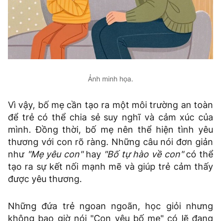
Ảnh minh họa.
Vì vậy, bố mẹ cần tạo ra một môi trường an toàn
để trẻ có thể chia sẻ suy nghĩ và cảm xúc của
mình. Đồng thời, bố mẹ nên thể hiện tình yêu
thương với con rõ ràng. Những câu nói đơn giản
như
"Mẹ yêu con"
hay
"Bố tự hào về con"
có thể
tạo ra sự kết nối mạnh mẽ và giúp trẻ cảm thấy
được yêu thương.
Những đứa trẻ ngoan ngoãn, học giỏi nhưng
không bao giờ nói "Con yêu bố mẹ" có lẽ đang