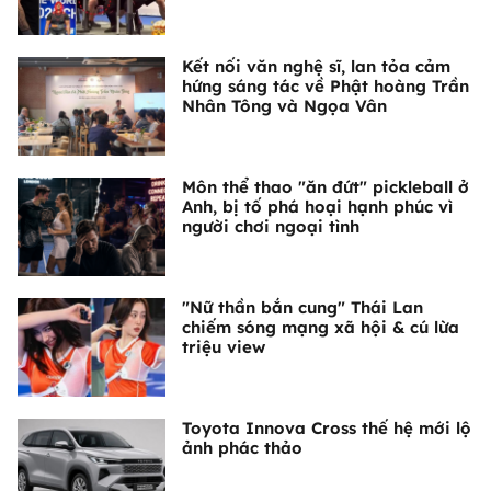
Kết nối văn nghệ sĩ, lan tỏa cảm
hứng sáng tác về Phật hoàng Trần
Nhân Tông và Ngọa Vân
Môn thể thao "ăn đứt" pickleball ở
Anh, bị tố phá hoại hạnh phúc vì
người chơi ngoại tình
"Nữ thần bắn cung" Thái Lan
chiếm sóng mạng xã hội & cú lừa
triệu view
Toyota Innova Cross thế hệ mới lộ
ảnh phác thảo