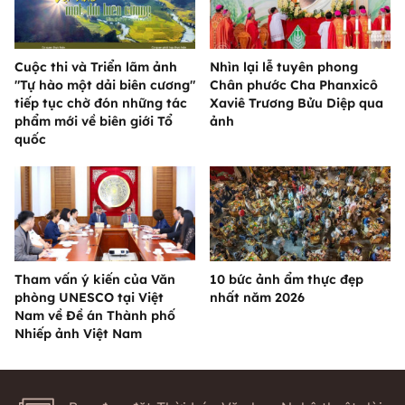
Cuộc thi và Triển lãm ảnh
Nhìn lại lễ tuyên phong
"Tự hào một dải biên cương"
Chân phước Cha Phanxicô
tiếp tục chờ đón những tác
Xaviê Trương Bửu Diệp qua
phẩm mới về biên giới Tổ
ảnh
quốc
Tham vấn ý kiến của Văn
10 bức ảnh ẩm thực đẹp
phòng UNESCO tại Việt
nhất năm 2026
Nam về Đề án Thành phố
Nhiếp ảnh Việt Nam