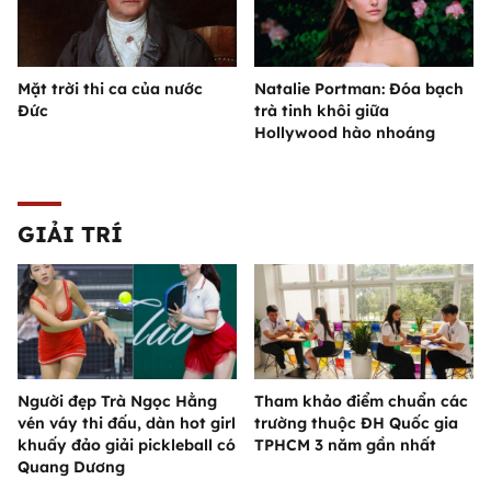
Mặt trời thi ca của nước
Natalie Portman: Đóa bạch
Đức
trà tinh khôi giữa
Hollywood hào nhoáng
GIẢI TRÍ
Người đẹp Trà Ngọc Hằng
Tham khảo điểm chuẩn các
vén váy thi đấu, dàn hot girl
trường thuộc ĐH Quốc gia
khuấy đảo giải pickleball có
TPHCM 3 năm gần nhất
Quang Dương