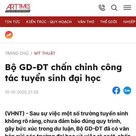
TIN TỨC
KIẾN TRÚC - QUY HOẠCH
VĂN THƠ
THẾ GIỚI
NHIẾP
TRANG CHỦ
MỸ THUẬT
Bộ GD-ĐT chấn chỉnh công
tác tuyển sinh đại học
10-10-2020 21:29
(VHNT) - Sau sự việc một số trường tuyển sinh
không rõ ràng, chưa đảm bảo đúng quy trình,
gây bức xúc trong dư luận, Bộ GD-ĐT đã có văn