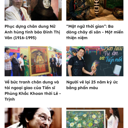
Phục dựng chân dung Nữ
“Mật ngữ thời gian”: Ba
Anh hùng tình báo Đinh Thị
dòng chảy di sản - Một miền
Vân (1916-1995)
thiện niệm
Về bức tranh chân dung và
Người vẽ lại 25 năm ký ức
tài ngoại giao của Tiến sĩ
bằng phấn màu
Phùng Khắc Khoan thời Lê -
Trịnh