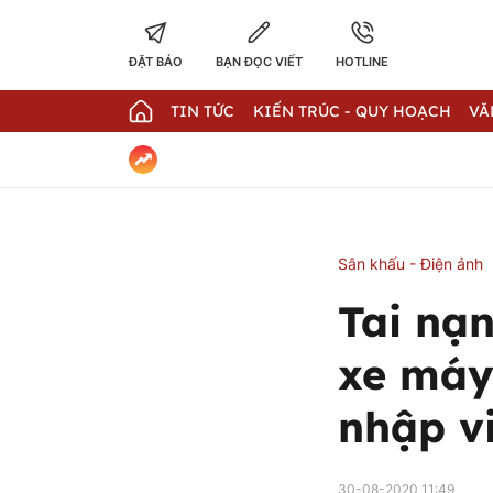
ĐẶT BÁO
BẠN ĐỌC VIẾT
HOTLINE
TIN TỨC
KIẾN TRÚC - QUY HOẠCH
VĂ
Sân khấu - Điện ảnh
Tai nạn
xe máy
nhập v
30-08-2020 11:49