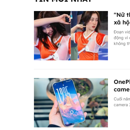
"Nữ t
xã hộ
Đoạn vid
động vì 
không th
OnePl
came
Cuối năm
camera 