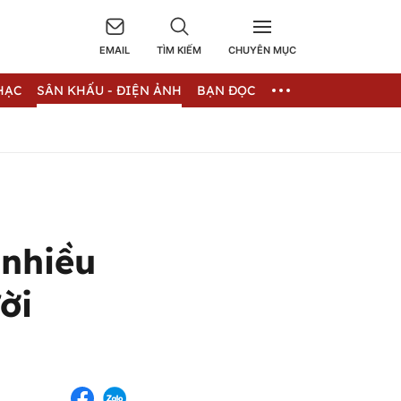
EMAIL
TÌM KIẾM
CHUYÊN MỤC
HẠC
SÂN KHẤU - ĐIỆN ẢNH
BẠN ĐỌC
 nhiều
ời