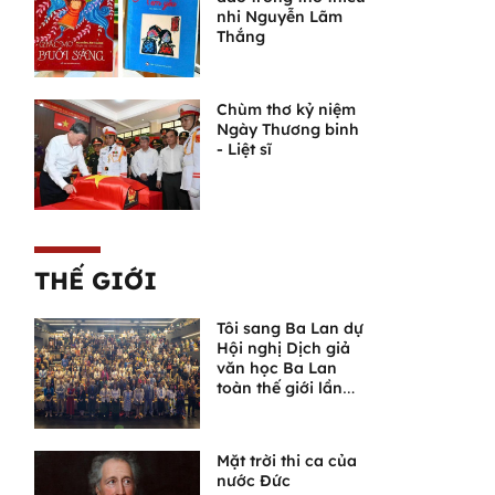
nhi Nguyễn Lãm
Thắng
Chùm thơ kỷ niệm
Ngày Thương binh
- Liệt sĩ
THẾ GIỚI
Tôi sang Ba Lan dự
Hội nghị Dịch giả
văn học Ba Lan
toàn thế giới lần
thứ VI
Mặt trời thi ca của
nước Đức