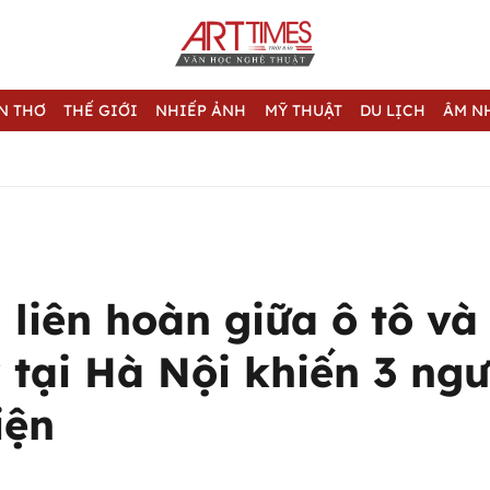
N THƠ
THẾ GIỚI
NHIẾP ẢNH
MỸ THUẬT
DU LỊCH
ÂM N
 liên hoàn giữa ô tô và
 tại Hà Nội khiến 3 ngư
iện