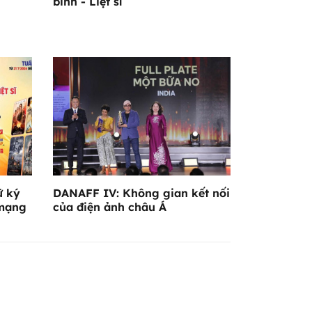
binh - Liệt sĩ
ữ ký
DANAFF IV: Không gian kết nối
 mạng
của điện ảnh châu Á