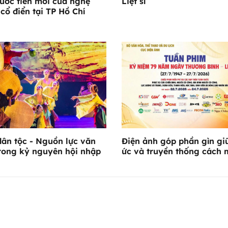
ước tiến mới của nghệ
Liệt sĩ
 cổ điển tại TP Hồ Chí
ân tộc - Nguồn lực văn
Điện ảnh góp phần gìn gi
rong kỷ nguyên hội nhập
ức và truyền thống cách