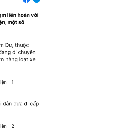
ạm liên hoàn với
ện, một số
am Dư, thuộc
 đang di chuyển
m hàng loạt xe
i dân đưa đi cấp