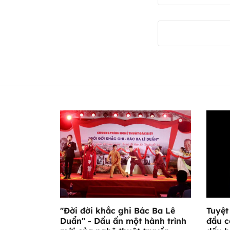
"Đời đời khắc ghi Bác Ba Lê
Tuyệt
Duẩn" - Dấu ấn một hành trình
đầu c