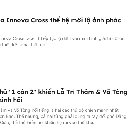
a Innova Cross thế hệ mới lộ ảnh phác
nova Cross facelift tiếp tục lộ diện với màn hình giải trí cỡ lớn,
i thiết kế ngoại thất mới.
hủ "1 cân 2" khiến Lỗ Trí Thâm & Võ Tòng
kinh hãi
hâm và Võ Tòng nổi tiếng là hai cao thủ bộ chiến mạnh nhất
n Bạc. Thế nhưng, cả hai từng phải cùng ra tay đối phó Đặng
iác, đối thủ hiếm hoi khiến họ rơi vào thế khó.