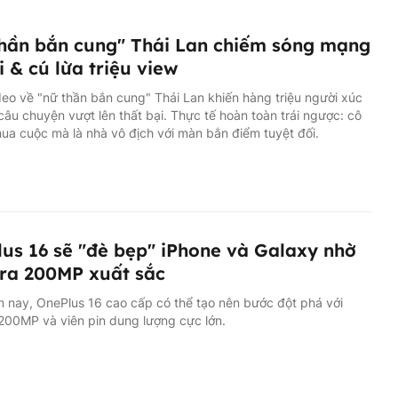
hần bắn cung" Thái Lan chiếm sóng mạng
i & cú lừa triệu view
eo về "nữ thần bắn cung" Thái Lan khiến hàng triệu người xúc
câu chuyện vượt lên thất bại. Thực tế hoàn toàn trái ngược: cô
ua cuộc mà là nhà vô địch với màn bắn điểm tuyệt đối.
us 16 sẽ "đè bẹp" iPhone và Galaxy nhờ
ra 200MP xuất sắc
 nay, OnePlus 16 cao cấp có thể tạo nên bước đột phá với
200MP và viên pin dung lượng cực lớn.