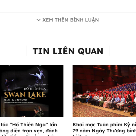
XEM THÊM BÌNH LUẬN
TIN LIÊN QUAN
 tác “Hồ Thiên Nga” lần
Khai mạc Tuần phim Kỷ n
ông diễn trọn vẹn, đánh
79 năm Ngày Thương binh