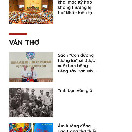
khai mạc Kỳ họp
không thường lệ
thứ Nhất: Kiến tạo
thể chế, không để
lỡ thời cơ phát
triển
VĂN THƠ
Sách "Con đường
tương lai" sẽ được
xuất bản bằng
tiếng Tây Ban Nha
tại Cuba
Tình bạn văn giới
Âm hưởng đồng
dao trong thơ thiếu