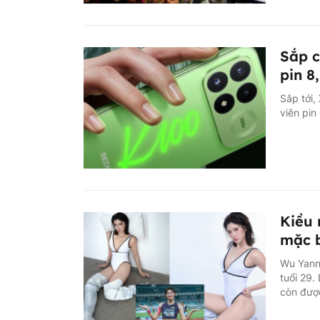
Sắp 
pin 
Sắp tới
viên pin
Kiều 
mặc b
Wu Yanni
tuổi 29.
còn được