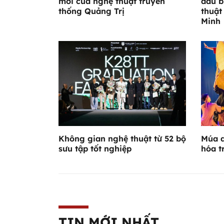
mới của nghệ thuật truyền
dấu b
thống Quảng Trị
thuật
Minh
Không gian nghệ thuật từ 52 bộ
Múa d
sưu tập tốt nghiệp
hóa t
TIN MỚI NHẤT