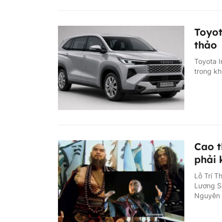
Toyot
thảo
Toyota In
trong kh
Cao t
phải 
Lỗ Trí T
Lương Sơ
Nguyên G