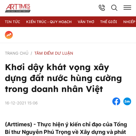
TIN TỨC
KIẾN TRÚC - QUY HOẠCH
VĂN THƠ
THẾ GIỚI
NHIẾP
TRANG CHỦ
TÂM ĐIỂM DƯ LUẬN
Khơi dậy khát vọng xây
dựng đất nước hùng cường
trong doanh nhân Việt
16-12-2021 15:06
(Arttimes) - Thực hiện ý kiến chỉ đạo của Tổng
Bí thư Nguyễn Phú Trọng về Xây dựng và phát