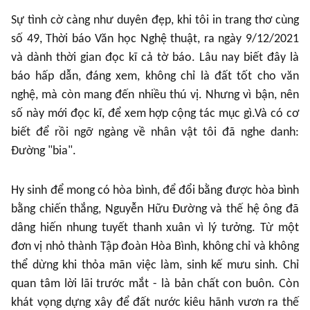
Sự tình cờ càng như duyên đẹp, khi tôi in trang thơ cùng
số 49, Thời báo Văn học Nghệ thuật, ra ngày 9/12/2021
và dành thời gian đọc kĩ cả tờ báo. Lâu nay biết đây là
báo hấp dẫn, đáng xem, không chỉ là đất tốt cho văn
nghệ, mà còn mang đến nhiều thú vị. Nhưng vì bận, nên
số này mới đọc kĩ, để xem hợp cộng tác mục gì.Và có cơ
biết để rồi ngỡ ngàng về nhân vật tôi đã nghe danh:
Đường "bia".
Hy sinh để mong có hòa bình, để đổi bằng được hòa bình
bằng chiến thắng, Nguyễn Hữu Đường và thế hệ ông đã
dâng hiến nhung tuyết thanh xuân vì lý tưởng. Từ một
đơn vị nhỏ thành Tập đoàn Hòa Bình, không chỉ và không
thể dừng khi thỏa mãn việc làm, sinh kế mưu sinh. Chỉ
quan tâm lời lãi trước mắt - là bản chất con buôn. Còn
khát vọng dựng xây để đất nước kiêu hãnh vươn ra thế