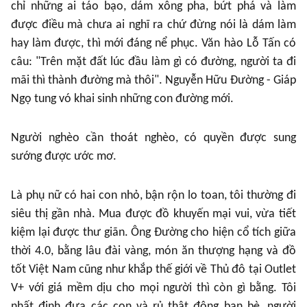
chỉ những ai táo bạo, dám xông pha, bứt phá và làm
được điều mà chưa ai nghĩ ra chứ đừng nói là dám làm
hay làm được, thì mới đáng nể phục. Văn hào Lỗ Tấn có
câu: "Trên mặt đất lúc đầu làm gì có đường, người ta đi
mãi thì thành đường mà thôi". Nguyễn Hữu Đường - Giáp
Ngọ tung vó khai sinh những con đường mới.
Người nghèo cần thoát nghèo, có quyền được sung
sướng được ước mơ.
Là phụ nữ có hai con nhỏ, bận rộn lo toan, tôi thường đi
siêu thị gần nhà. Mua được đồ khuyến mại vui, vừa tiết
kiệm lại được thư giãn. Ông Đường cho hiện cổ tích giữa
thời 4.0, bằng lâu đài vàng, món ăn thượng hạng và đồ
tốt Việt Nam cũng như khắp thế giới về Thủ đô tại Outlet
V+ với giá mềm dịu cho mọi người thì còn gì bằng. Tôi
nhất định đưa các con và rủ thật đông bạn bè, người