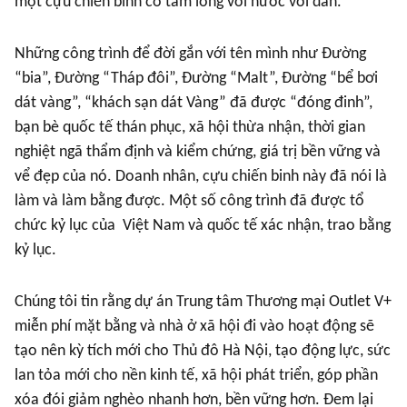
một cựu chiến binh có tấm lòng với nước với dân.
Những công trình để đời gắn với tên mình như Đường
“bia”, Đường “Tháp đôi”, Đường “Malt”, Đường “bể bơi
dát vàng”, “khách sạn dát Vàng” đã được “đóng đinh”,
bạn bè quốc tế thán phục, xã hội thừa nhận, thời gian
nghiệt ngã thẩm định và kiểm chứng, giá trị bền vững và
vể đẹp của nó. Doanh nhân, cựu chiến binh này đã nói là
làm và làm bằng được. Một số công trình đã được tổ
chức kỷ lục của Việt Nam và quốc tế xác nhận, trao bằng
kỷ lục.
Chúng tôi tin rằng dự án Trung tâm Thương mại Outlet V+
miễn phí mặt bằng và nhà ở xã hội đi vào hoạt động sẽ
tạo nên kỳ tích mới cho Thủ đô Hà Nội, tạo động lực, sức
lan tỏa mới cho nền kinh tế, xã hội phát triển, góp phần
xóa đói giảm nghèo nhanh hơn, bền vững hơn. Đem lại