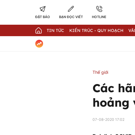
ĐẶT BÁO
BẠN ĐỌC VIẾT
HOTLINE
TIN TỨC
KIẾN TRÚC - QUY HOẠCH
VĂ
Thế giới
Các hã
hoảng 
07-08-2020 17:02