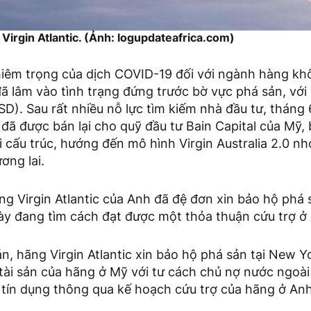
Virgin Atlantic. (Ảnh: logupdateafrica.com)
iêm trọng của dịch COVID-19 đối với ngành hàng khô
đã lâm vào tình trạng đứng trước bờ vực phá sản, với s
D). Sau rất nhiều nỗ lực tìm kiếm nhà đầu tư, tháng
ã được bán lại cho quỹ đầu tư Bain Capital của Mỹ, 
i cấu trúc, hướng đến mô hình Virgin Australia 2.0 nh
ơng lai.
g Virgin Atlantic của Anh đã đệ đơn xin bảo hộ phá 
ày đang tìm cách đạt được một thỏa thuận cứu trợ ở
n, hãng Virgin Atlantic xin bảo hộ phá sản tại New 
ài sản của hãng ở Mỹ với tư cách chủ nợ nước ngoài 
 tín dụng thông qua kế hoạch cứu trợ của hãng ở Anh