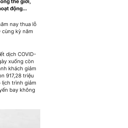
ng thế giới,
hoạt động...
năm nay thua lỗ
SD cùng kỳ năm
iết dịch COVID-
ngày xuống còn
hành khách giảm
n 917,28 triệu
lịch trình giảm
uyến bay không