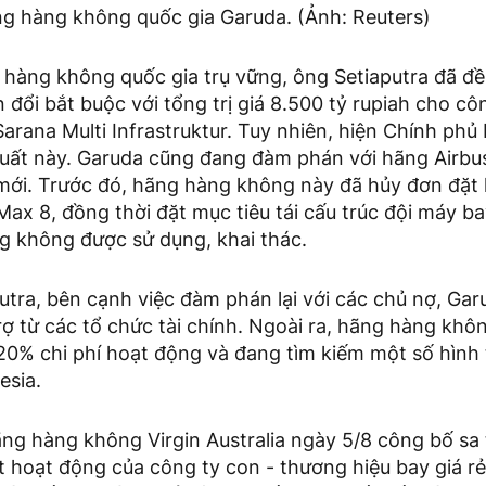
g hàng không quốc gia Garuda. (Ảnh: Reuters)
hàng không quốc gia trụ vững, ông Setiaputra đã đề
 đổi bắt buộc với tổng trị giá 8.500 tỷ rupiah cho côn
rana Multi Infrastruktur. Tuy nhiên, hiện Chính phủ
xuất này. Garuda cũng đang đàm phán với hãng Airbu
mới. Trước đó, hãng hàng không này đã hủy đơn đặt
ax 8, đồng thời đặt mục tiêu tái cấu trúc đội máy b
g không được sử dụng, khai thác.
utra, bên cạnh việc đàm phán lại với các chủ nợ, Ga
rợ từ các tổ chức tài chính. Ngoài ra, hãng hàng khô
20% chi phí hoạt động và đang tìm kiếm một số hình 
esia.
hãng hàng không Virgin Australia ngày 5/8 công bố sa
 hoạt động của công ty con - thương hiệu bay giá rẻ