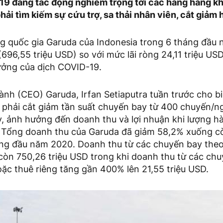
19 đang tác động nghiêm trọng tới các hãng hàng khô
ải tìm kiếm sự cứu trợ, sa thải nhân viên, cắt giảm 
 quốc gia Garuda của Indonesia trong 6 tháng đầu 
 (696,55 triệu USD) so với mức lãi ròng 24,11 triệu U
ưởng của dịch COVID-19.
ành (CEO) Garuda, Irfan Setiaputra tuần trước cho b
 phải cắt giảm tần suất chuyến bay từ 400 chuyến/
, ảnh hưởng đến doanh thu và lợi nhuận khi lượng 
 Tổng doanh thu của Garuda đã giảm 58,2% xuống cò
ng đầu năm 2020. Doanh thu từ các chuyến bay theo 
òn 750,26 triệu USD trong khi doanh thu từ các ch
hoặc thuê riêng tăng gần 400% lên 21,55 triệu USD.