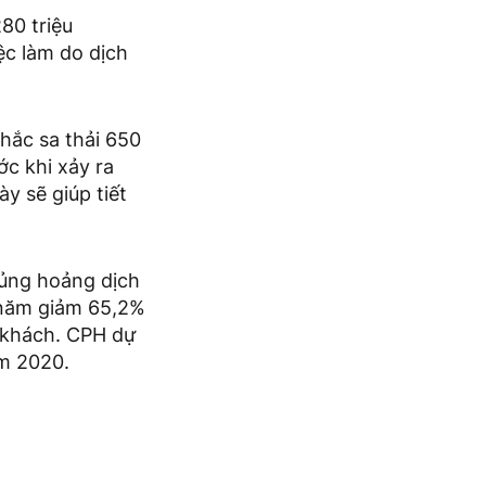
80 triệu
c làm do dịch
hắc sa thải 650
ớc khi xảy ra
y sẽ giúp tiết
ủng hoảng dịch
 năm giảm 65,2%
t khách. CPH dự
ăm 2020.