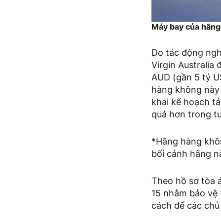
Máy bay của hãng 
Do tác động ngh
Virgin Australia 
AUD (gần 5 tỷ US
hàng không này đ
khai kế hoạch tá
quả hơn trong tư
*Hãng hàng khôn
bối cảnh hãng n
Theo hồ sơ tòa á
15 nhằm bảo vệ t
cách để các chủ