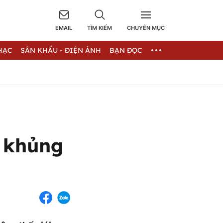
EMAIL
TÌM KIẾM
CHUYÊN MỤC
HẠC
SÂN KHẤU - ĐIỆN ẢNH
BẠN ĐỌC
i khủng