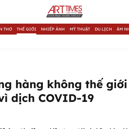
N THƠ
THẾ GIỚI
NHIẾP ẢNH
MỸ THUẬT
DU LỊCH
ÂM N
ng hàng không thế giớ
vì dịch COVID-19