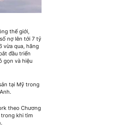
ng thế giới,
ố nợ lên tới 7 tỷ
 6 vừa qua, hãng
bắt đầu triển
ỏ gọn và hiệu
sản tại Mỹ trong
 Anh.
York theo Chương
trong khi tìm
.