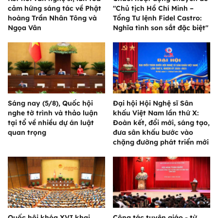
cảm hứng sáng tác về Phật
"Chủ tịch Hồ Chí Minh –
hoàng Trần Nhân Tông và
Tổng Tư lệnh Fidel Castro:
Ngọa Vân
Nghĩa tình son sắt đặc biệt"
Sáng nay (5/8), Quốc hội
Đại hội Hội Nghệ sĩ Sân
nghe tờ trình và thảo luận
khấu Việt Nam lần thứ X:
tại tổ về nhiều dự án luật
Đoàn kết, đổi mới, sáng tạo,
quan trọng
đưa sân khấu bước vào
chặng đường phát triển mới
Quốc hội khóa XVI khai
Công tác tuyên giáo - từ