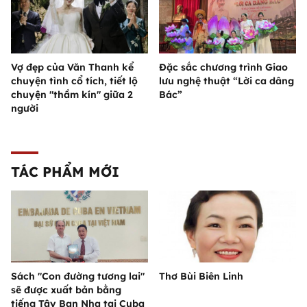
Vợ đẹp của Văn Thanh kể
Đặc sắc chương trình Giao
chuyện tình cổ tích, tiết lộ
lưu nghệ thuật “Lời ca dâng
chuyện "thầm kín" giữa 2
Bác”
người
TÁC PHẨM MỚI
Sách "Con đường tương lai"
Thơ Bùi Biên Linh
sẽ được xuất bản bằng
tiếng Tây Ban Nha tại Cuba