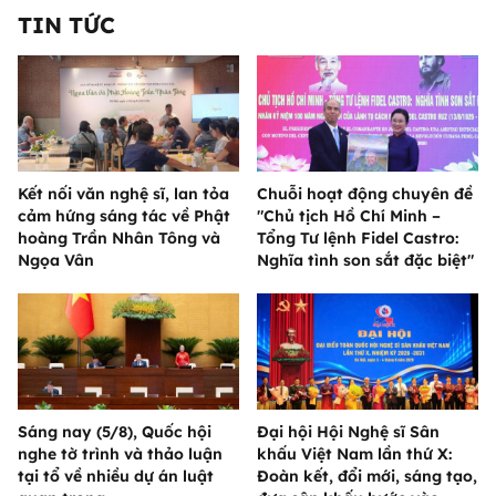
TIN TỨC
Kết nối văn nghệ sĩ, lan tỏa
Chuỗi hoạt động chuyên đề
cảm hứng sáng tác về Phật
"Chủ tịch Hồ Chí Minh –
hoàng Trần Nhân Tông và
Tổng Tư lệnh Fidel Castro:
Ngọa Vân
Nghĩa tình son sắt đặc biệt"
Sáng nay (5/8), Quốc hội
Đại hội Hội Nghệ sĩ Sân
nghe tờ trình và thảo luận
khấu Việt Nam lần thứ X:
tại tổ về nhiều dự án luật
Đoàn kết, đổi mới, sáng tạo,