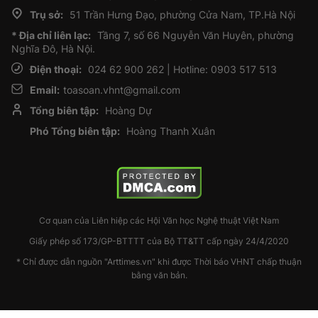
Trụ sở:
51 Trần Hưng Đạo, phường Cửa Nam, TP.Hà Nội
* Địa chỉ liên lạc:
Tầng 7, số 66 Nguyễn Văn Huyên, phường
Nghĩa Đô, Hà Nội.
Điện thoại:
024 62 900 262 | Hotline: 0903 517 513
Email:
toasoan.vhnt@gmail.com
Tổng biên tập:
Hoàng Dự
Phó Tổng biên tập:
Hoàng Thanh Xuân
Cơ quan của Liên hiệp các Hội Văn học Nghệ thuật Việt Nam
Giấy phép số 173/GP-BTTTT của Bộ TT&TT cấp ngày 24/4/2020
* Chỉ được dẫn nguồn "Arttimes.vn" khi được Thời báo VHNT chấp thuận
bằng văn bản.