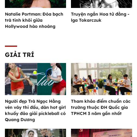
Natalie Portman: Đóa bạch
Truyện ngắn Hoa tử đằng -
trà tinh khôi giữa
lga Tokarczuk
Hollywood hào nhoáng
GIẢI TRÍ
Người đẹp Trà Ngọc Hằng
Tham khảo điểm chuẩn các
vén váy thi đấu, dàn hot girl
trường thuộc ĐH Quốc gia
khuấy đảo giải pickleball có
TPHCM 3 năm gần nhất
Quang Dương