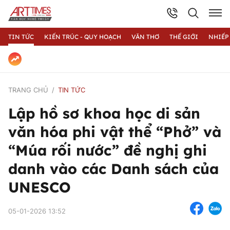
TIN TỨC
KIẾN TRÚC - QUY HOẠCH
VĂN THƠ
THẾ GIỚI
NHIẾP
TRANG CHỦ
TIN TỨC
Lập hồ sơ khoa học di sản
văn hóa phi vật thể “Phở” và
“Múa rối nước” đề nghị ghi
danh vào các Danh sách của
UNESCO
05-01-2026 13:52