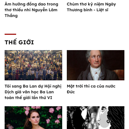
Âm hưởng đồng dao trong
Chùm thơ kỷ niệm Ngày
thơ thiếu nhi Nguyễn Lãm
Thương binh - Liệt sĩ
Thắng
THẾ GIỚI
Tôi sang Ba Lan dự Hội nghị
Mặt trời thi ca của nước
Dịch giả văn học Ba Lan
Đức
toàn thế giới lần thứ VI