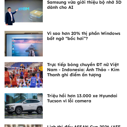
Samsung vừa giới thiệu bộ nhớ 3D
dành cho AI
Vì sao hơn 20% thị phần Windows
bất ngờ “bốc hơi”?
Trực tiếp bóng chuyền ĐT nữ Việt
Nam - Indonesia: Ánh Thảo - Kim
Thanh ghi điểm ấn tượng
Triệu hồi hơn 13.000 xe Hyundai
Tucson vì lỗi camera
Lịch thi đấu ASEAN Cup 2026 (AFF