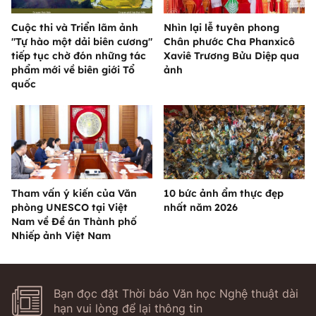
Cuộc thi và Triển lãm ảnh
Nhìn lại lễ tuyên phong
"Tự hào một dải biên cương"
Chân phước Cha Phanxicô
tiếp tục chờ đón những tác
Xaviê Trương Bửu Diệp qua
phẩm mới về biên giới Tổ
ảnh
quốc
Tham vấn ý kiến của Văn
10 bức ảnh ẩm thực đẹp
phòng UNESCO tại Việt
nhất năm 2026
Nam về Đề án Thành phố
Nhiếp ảnh Việt Nam
Bạn đọc đặt Thời báo Văn học Nghệ thuật dài
hạn vui lòng để lại thông tin