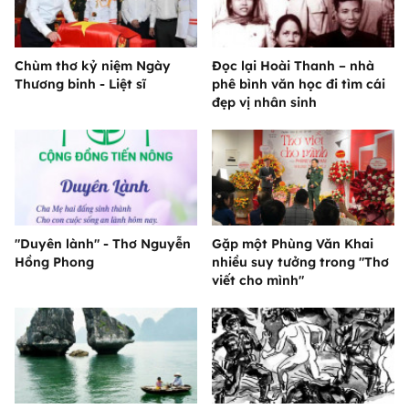
Chùm thơ kỷ niệm Ngày
Đọc lại Hoài Thanh – nhà
Thương binh - Liệt sĩ
phê bình văn học đi tìm cái
đẹp vị nhân sinh
"Duyên lành" - Thơ Nguyễn
Gặp một Phùng Văn Khai
Hồng Phong
nhiều suy tưởng trong "Thơ
viết cho mình"