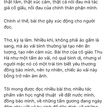
thật tâm, thật xúc cảm, thật cả nỗi đau mà tác
giả cố giấu, nỗi đau của chính thân phận mình.
Chính vì thế, bài thơ gây xúc động cho người
đọc.
Thơ, kỳ lạ lắm. Nhiều khi, không phải áo gấm là
sang, mà áo vải bình thường lại tạo nên ấn
tượng, tạo nên cảm xúc. Bài thơ của cô giáo Thu
Hà như một tấm áo vải, nó quá bình dị, nhưng vì
người mặc nó có một trái tim biết yêu thương
đồng bào mình, nên tự nhiên, chiếc áo vải này
bỗng trở nên ám ảnh.
Tôi mong được đọc nhiều bài thơ, nhiều tác
phẩm văn học nghệ thuật về đất nước mình,
đồng bào mình, về những tấm gương đang ngày
đêm chịu vất vả hy sinh để dập dịch, về những