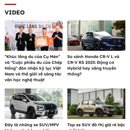
VIDEO
"Khúc lãng du của Cụ Mén"
So sánh Honda CR-V L và
và "Cuộc phiêu du của Chép
CR-V RS 2025: Động cơ
Hồng" đón nhận kỷ lục Việt
Hybrid hay xăng truyền
Nam và thế giới về sáng tác
thống?
văn học nghệ thuật
Đây là những xe SUV/MPV
Top xe SUV đô thị giá rẻ bậc