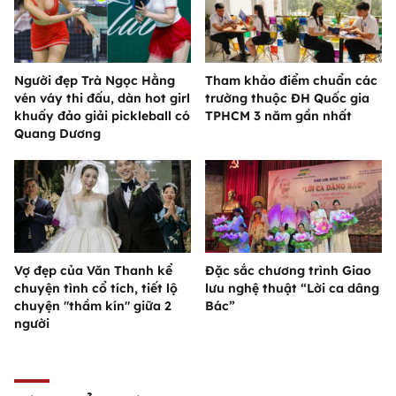
Người đẹp Trà Ngọc Hằng
Tham khảo điểm chuẩn các
vén váy thi đấu, dàn hot girl
trường thuộc ĐH Quốc gia
khuấy đảo giải pickleball có
TPHCM 3 năm gần nhất
Quang Dương
Vợ đẹp của Văn Thanh kể
Đặc sắc chương trình Giao
chuyện tình cổ tích, tiết lộ
lưu nghệ thuật “Lời ca dâng
chuyện "thầm kín" giữa 2
Bác”
người