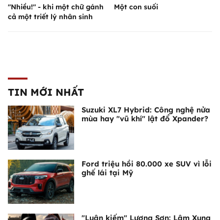
"Nhiều!" - khi một chữ gánh
Một con suối
cả một triết lý nhân sinh
TIN MỚI NHẤT
Suzuki XL7 Hybrid: Công nghệ nửa
mùa hay "vũ khí" lật đổ Xpander?
Ford triệu hồi 80.000 xe SUV vì lỗi
ghế lái tại Mỹ
"Luận kiếm" Lương Sơn: Lâm Xung