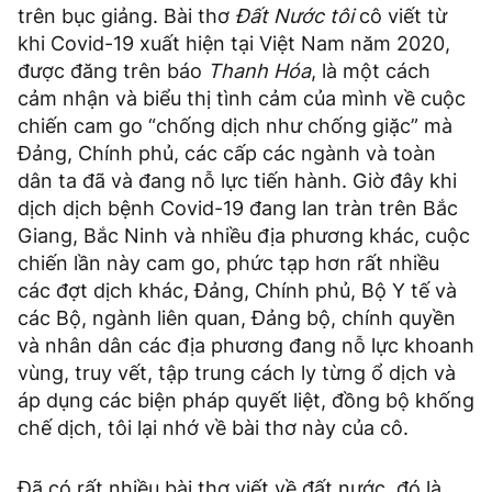
trên bục giảng. Bài thơ
Đất Nước tôi
cô viết từ
khi Covid-19 xuất hiện tại Việt Nam năm 2020,
được đăng trên báo
Thanh Hóa
, là một cách
cảm nhận và biểu thị tình cảm của mình về cuộc
chiến cam go “chống dịch như chống giặc” mà
Đảng, Chính phủ, các cấp các ngành và toàn
dân ta đã và đang nỗ lực tiến hành. Giờ đây khi
dịch dịch bệnh Covid-19 đang lan tràn trên Bắc
Giang, Bắc Ninh và nhiều địa phương khác, cuộc
chiến lần này cam go, phức tạp hơn rất nhiều
các đợt dịch khác, Đảng, Chính phủ, Bộ Y tế và
các Bộ, ngành liên quan, Đảng bộ, chính quyền
và nhân dân các địa phương đang nỗ lực khoanh
vùng, truy vết, tập trung cách ly từng ổ dịch và
áp dụng các biện pháp quyết liệt, đồng bộ khống
chế dịch, tôi lại nhớ về bài thơ này của cô.
Đã có rất nhiều bài thơ viết về đất nước, đó là