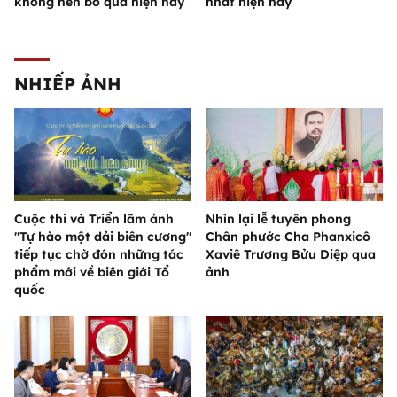
không nên bỏ qua hiện nay
nhất hiện nay
NHIẾP ẢNH
Cuộc thi và Triển lãm ảnh
Nhìn lại lễ tuyên phong
"Tự hào một dải biên cương"
Chân phước Cha Phanxicô
tiếp tục chờ đón những tác
Xaviê Trương Bửu Diệp qua
phẩm mới về biên giới Tổ
ảnh
quốc