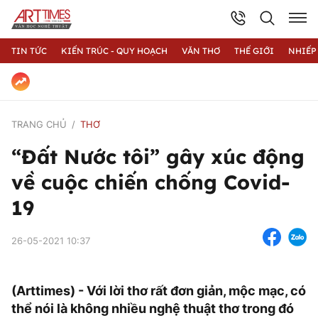
TIN TỨC
KIẾN TRÚC - QUY HOẠCH
VĂN THƠ
THẾ GIỚI
NHIẾP
TRANG CHỦ
THƠ
“Đất Nước tôi” gây xúc động
về cuộc chiến chống Covid-
19
26-05-2021 10:37
(Arttimes) - Với lời thơ rất đơn giản, mộc mạc, có
thể nói là không nhiều nghệ thuật thơ trong đó