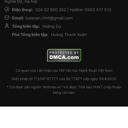
Nghĩa Đô, Hà Nội.
Điện thoại:
024 62 900 262 | Hotline: 0903 517 513
Email:
toasoan.vhnt@gmail.com
Tổng biên tập:
Hoàng Dự
Phó Tổng biên tập:
Hoàng Thanh Xuân
Cơ quan của Liên hiệp các Hội Văn học Nghệ thuật Việt Nam
Giấy phép số 173/GP-BTTTT của Bộ TT&TT cấp ngày 24/4/2020
* Chỉ được dẫn nguồn "Arttimes.vn" khi được Thời báo VHNT chấp thuận
bằng văn bản.