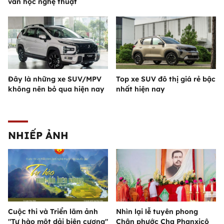
văn học nghệ thuật
Đây là những xe SUV/MPV
Top xe SUV đô thị giá rẻ bậc
không nên bỏ qua hiện nay
nhất hiện nay
NHIẾP ẢNH
Cuộc thi và Triển lãm ảnh
Nhìn lại lễ tuyên phong
"Tự hào một dải biên cương"
Chân phước Cha Phanxicô