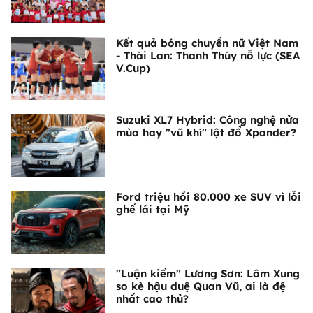
Kết quả bóng chuyền nữ Việt Nam
- Thái Lan: Thanh Thúy nỗ lực (SEA
V.Cup)
Suzuki XL7 Hybrid: Công nghệ nửa
mùa hay "vũ khí" lật đổ Xpander?
Ford triệu hồi 80.000 xe SUV vì lỗi
ghế lái tại Mỹ
"Luận kiếm" Lương Sơn: Lâm Xung
so kè hậu duệ Quan Vũ, ai là đệ
nhất cao thủ?