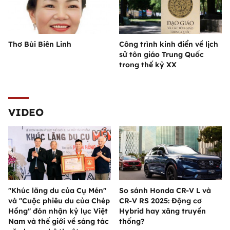
Thơ Bùi Biên Linh
Công trình kinh điển về lịch
sử tôn giáo Trung Quốc
trong thế kỷ XX
VIDEO
"Khúc lãng du của Cụ Mén"
So sánh Honda CR-V L và
và "Cuộc phiêu du của Chép
CR-V RS 2025: Động cơ
Hồng" đón nhận kỷ lục Việt
Hybrid hay xăng truyền
Nam và thế giới về sáng tác
thống?