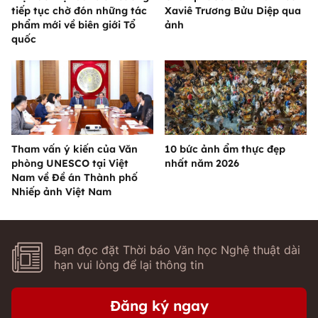
tiếp tục chờ đón những tác
Xaviê Trương Bửu Diệp qua
phẩm mới về biên giới Tổ
ảnh
quốc
Tham vấn ý kiến của Văn
10 bức ảnh ẩm thực đẹp
phòng UNESCO tại Việt
nhất năm 2026
Nam về Đề án Thành phố
Nhiếp ảnh Việt Nam
Bạn đọc đặt Thời báo Văn học Nghệ thuật dài
hạn vui lòng để lại thông tin
Đăng ký ngay