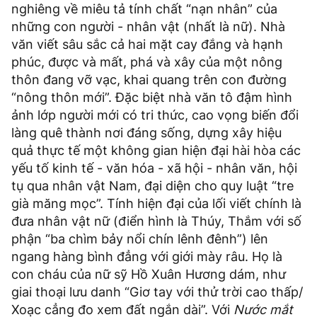
nghiêng về miêu tả tính chất “nạn nhân” của
những con người - nhân vật (nhất là nữ). Nhà
văn viết sâu sắc cả hai mặt cay đắng và hạnh
phúc, được và mất, phá và xây của một nông
thôn đang vỡ vạc, khai quang trên con đường
“nông thôn mới”. Đặc biệt nhà văn tô đậm hình
ảnh lớp người mới có tri thức, cao vọng biến đổi
làng quê thành nơi đáng sống, dựng xây hiệu
quả thực tế một không gian hiện đại hài hòa các
yếu tố kinh tế - văn hóa - xã hội - nhân văn, hội
tụ qua nhân vật Nam, đại diện cho quy luật “tre
già măng mọc”. Tính hiện đại của lối viết chính là
đưa nhân vật nữ (điển hình là Thúy, Thắm với số
phận “ba chìm bảy nổi chín lênh đênh”) lên
ngang hàng bình đẳng với giới mày râu. Họ là
con cháu của nữ sỹ Hồ Xuân Hương dám, như
giai thoại lưu danh “Giơ tay với thử trời cao thấp/
Xoạc cẳng đo xem đất ngắn dài”. Với
Nước mắt