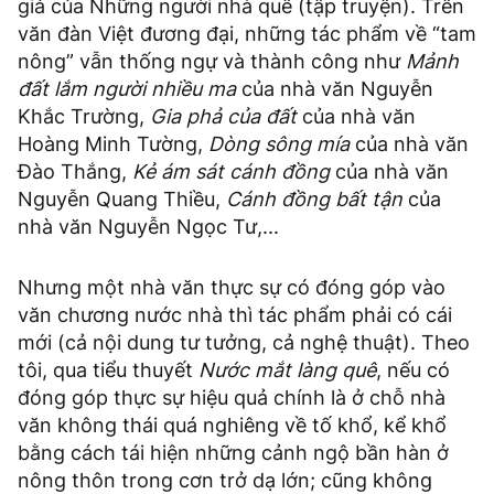
giả của Những người nhà quê (tập truyện). Trên
văn đàn Việt đương đại, những tác phẩm về “tam
nông” vẫn thống ngự và thành công như
Mảnh
đất lắm người nhiều ma
của nhà văn Nguyễn
Khắc Trường,
Gia phả của đất
của nhà văn
Hoàng Minh Tường,
Dòng sông mía
của nhà văn
Đào Thắng,
Kẻ ám sát cánh đồng
của nhà văn
Nguyễn Quang Thiều,
Cánh đồng bất tận
của
nhà văn Nguyễn Ngọc Tư,...
Nhưng một nhà văn thực sự có đóng góp vào
văn chương nước nhà thì tác phẩm phải có cái
mới (cả nội dung tư tưởng, cả nghệ thuật). Theo
tôi, qua tiểu thuyết
Nước mắt làng quê
, nếu có
đóng góp thực sự hiệu quả chính là ở chỗ nhà
văn không thái quá nghiêng về tố khổ, kể khổ
bằng cách tái hiện những cảnh ngộ bần hàn ở
nông thôn trong cơn trở dạ lớn; cũng không