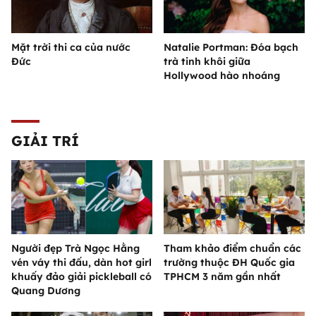
Mặt trời thi ca của nước
Natalie Portman: Đóa bạch
Đức
trà tinh khôi giữa
Hollywood hào nhoáng
GIẢI TRÍ
Người đẹp Trà Ngọc Hằng
Tham khảo điểm chuẩn các
vén váy thi đấu, dàn hot girl
trường thuộc ĐH Quốc gia
khuấy đảo giải pickleball có
TPHCM 3 năm gần nhất
Quang Dương