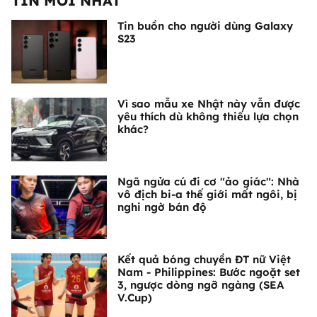
TIN MỚI NHẤT
Tin buồn cho người dùng Galaxy
S23
Vì sao mẫu xe Nhật này vẫn được
yêu thích dù không thiếu lựa chọn
khác?
Ngã ngửa cú đi cơ "ảo giác": Nhà
vô địch bi-a thế giới mất ngôi, bị
nghi ngờ bán độ
Kết quả bóng chuyền ĐT nữ Việt
Nam - Philippines: Bước ngoặt set
3, ngược dòng ngỡ ngàng (SEA
V.Cup)