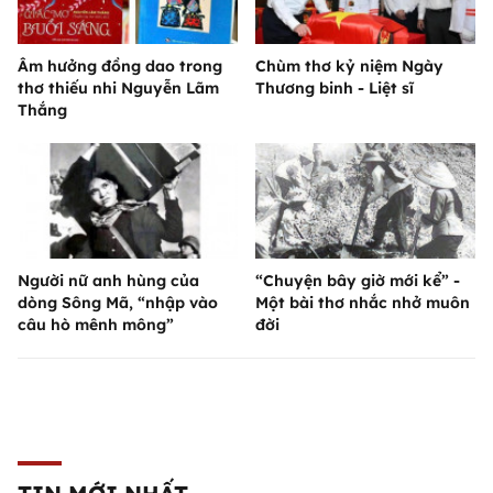
Âm hưởng đồng dao trong
Chùm thơ kỷ niệm Ngày
thơ thiếu nhi Nguyễn Lãm
Thương binh - Liệt sĩ
Thắng
Người nữ anh hùng của
“Chuyện bây giờ mới kể” -
dòng Sông Mã, “nhập vào
Một bài thơ nhắc nhở muôn
câu hò mênh mông”
đời