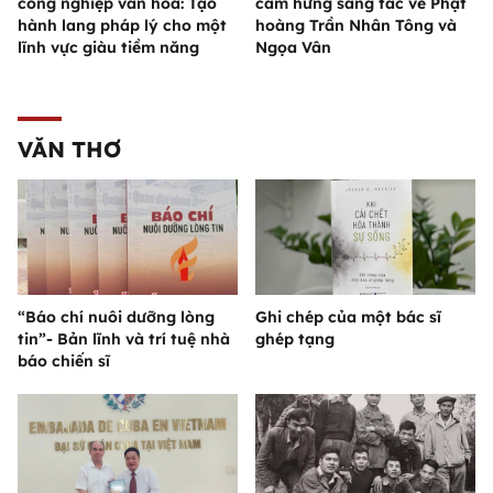
công nghiệp văn hóa: Tạo
cảm hứng sáng tác về Phật
hành lang pháp lý cho một
hoàng Trần Nhân Tông và
lĩnh vực giàu tiềm năng
Ngọa Vân
VĂN THƠ
“Báo chí nuôi dưỡng lòng
Ghi chép của một bác sĩ
tin”- Bản lĩnh và trí tuệ nhà
ghép tạng
báo chiến sĩ