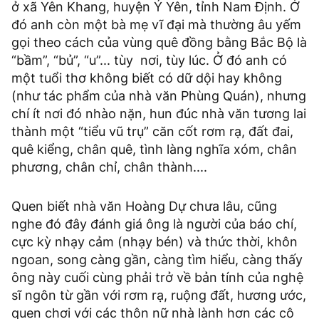
ở xã Yên Khang, huyện Ý Yên, tỉnh Nam Định. Ở
đó anh còn một bà mẹ vĩ đại mà thường âu yếm
gọi theo cách của vùng quê đồng bằng Bắc Bộ là
“bầm”, “bủ”, “u”... tùy nơi, tùy lúc. Ở đó anh có
một tuổi thơ không biết có dữ dội hay không
(như tác phẩm của nhà văn Phùng Quán), nhưng
chí ít nơi đó nhào nặn, hun đúc nhà văn tương lai
thành một “tiểu vũ trụ” căn cốt rơm rạ, đất đai,
quê kiểng, chân quê, tình làng nghĩa xóm, chân
phương, chân chỉ, chân thành....
Quen biết nhà văn Hoàng Dự chưa lâu, cũng
nghe đó đây đánh giá ông là người của báo chí,
cực kỳ nhạy cảm (nhạy bén) và thức thời, khôn
ngoan, song càng gần, càng tìm hiểu, càng thấy
ông này cuối cùng phải trở về bản tính của nghệ
sĩ ngôn từ gần với rơm rạ, ruộng đất, hương ước,
quen chơi với các thôn nữ nhà lành hơn các cô