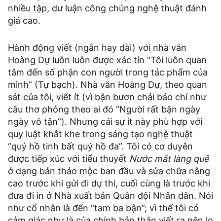
nhiều tập, dư luận công chúng nghệ thuật đánh
giá cao.
Hành động viết (ngắn hay dài) với nhà văn
Hoàng Dự luôn luôn được xác tín “Tôi luôn quan
tâm đến số phận con người trong tác phẩm của
mình” (Tự bạch). Nhà văn Hoàng Dự, theo quan
sát của tôi, viết ít (vì bận bươn chải báo chí như
câu thơ phỏng theo ai đó “Người rất bận ngày
ngày vô tận”). Nhưng cái sự ít này phù hợp với
quy luật khắt khe trong sáng tạo nghệ thuật
“quý hồ tinh bất quý hồ đa”. Tôi có cơ duyên
được tiếp xúc với tiểu thuyết
Nước mắt làng quê
ở dạng bản thảo mộc ban đầu và sửa chữa nâng
cao trước khi gửi đi dự thi, cuối cùng là trước khi
đưa đi in ở Nhà xuất bản Quân đội Nhân dân. Nói
như cổ nhân là đến “tam ba bận”; vì thế tôi có
cảm giác như là của chính bản thân viết ra nên lo