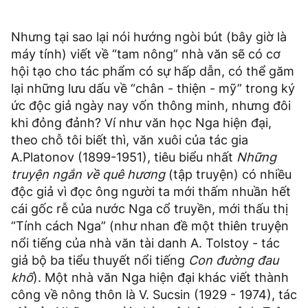
Nhưng tại sao lại nói hướng ngòi bút (bây giờ là
máy tính) viết về “tam nông” nhà văn sẽ có cơ
hội tạo cho tác phẩm có sự hấp dẫn, có thể găm
lại những lưu dấu về “chân - thiện - mỹ” trong ký
ức độc giả ngày nay vốn thông minh, nhưng đôi
khi đỏng đảnh? Ví như văn học Nga hiện đại,
theo chỗ tôi biết thì, văn xuôi của tác gia
A.Platonov (1899-1951), tiêu biểu nhất
Những
truyện ngắn về quê hương
(tập truyện) có nhiều
độc giả vì đọc ông người ta mới thấm nhuần hết
cái gốc rễ của nước Nga cổ truyền, mới thấu thị
“Tính cách Nga” (như nhan đề một thiên truyện
nổi tiếng của nhà văn tài danh A. Tolstoy - tác
giả bộ ba tiểu thuyết nổi tiếng
Con đường đau
khổ
). Một nhà văn Nga hiện đại khác viết thành
công về nông thôn là V. Sucsin (1929 - 1974), tác