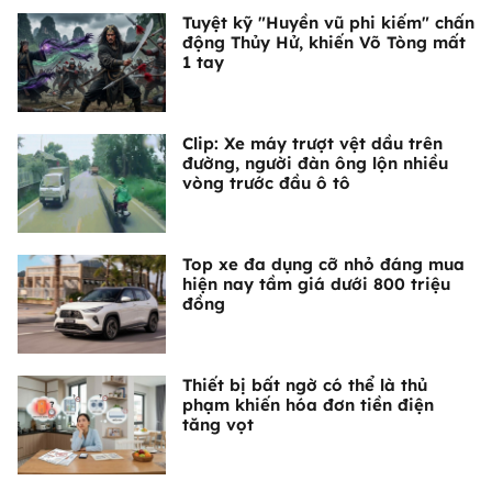
Tuyệt kỹ "Huyền vũ phi kiếm" chấn
động Thủy Hử, khiến Võ Tòng mất
1 tay
Clip: Xe máy trượt vệt dầu trên
đường, người đàn ông lộn nhiều
vòng trước đầu ô tô
Top xe đa dụng cỡ nhỏ đáng mua
hiện nay tầm giá dưới 800 triệu
đồng
Thiết bị bất ngờ có thể là thủ
phạm khiến hóa đơn tiền điện
tăng vọt