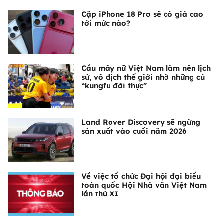
Cặp iPhone 18 Pro sẽ có giá cao
tới mức nào?
Cầu mây nữ Việt Nam làm nên lịch
sử, vô địch thế giới nhờ những cú
“kungfu đời thực”
Land Rover Discovery sẽ ngừng
sản xuất vào cuối năm 2026
Về việc tổ chức Đại hội đại biểu
toàn quốc Hội Nhà văn Việt Nam
lần thứ XI