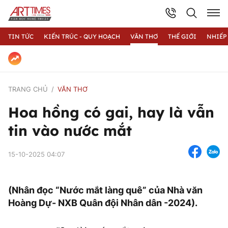
TIN TỨC
KIẾN TRÚC - QUY HOẠCH
VĂN THƠ
THẾ GIỚI
NHIẾP
TRANG CHỦ
VĂN THƠ
Hoa hồng có gai, hay là vẫn
tin vào nước mắt
15-10-2025 04:07
(Nhân đọc “Nước mắt làng quê” của Nhà văn
Hoàng Dự- NXB Quân đội Nhân dân -2024).