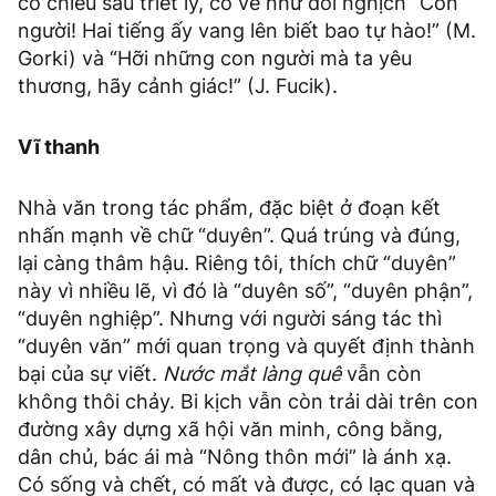
có chiều sâu triết lý, có vẻ như đối nghịch “Con
người! Hai tiếng ấy vang lên biết bao tự hào!” (M.
Gorki) và “Hỡi những con người mà ta yêu
thương, hãy cảnh giác!” (J. Fucik).
Vĩ thanh
Nhà văn trong tác phẩm, đặc biệt ở đoạn kết
nhấn mạnh về chữ “duyên”. Quá trúng và đúng,
lại càng thâm hậu. Riêng tôi, thích chữ “duyên”
này vì nhiều lẽ, vì đó là “duyên số”, “duyên phận”,
“duyên nghiệp”. Nhưng với người sáng tác thì
“duyên văn” mới quan trọng và quyết định thành
bại của sự viết.
Nước mắt làng quê
vẫn còn
không thôi chảy. Bi kịch vẫn còn trải dài trên con
đường xây dựng xã hội văn minh, công bằng,
dân chủ, bác ái mà “Nông thôn mới” là ánh xạ.
Có sống và chết, có mất và được, có lạc quan và