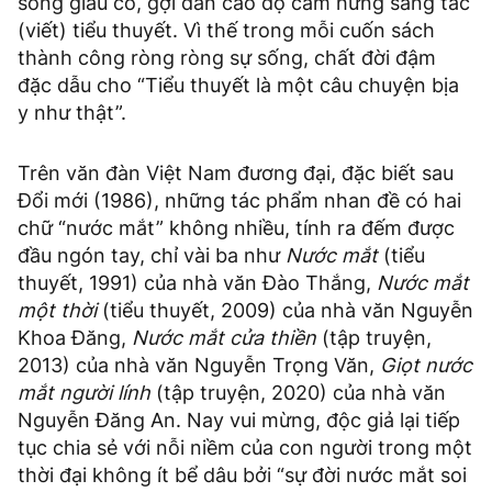
sống giàu có, gợi dẫn cao độ cảm hứng sáng tác
(viết) tiểu thuyết. Vì thế trong mỗi cuốn sách
thành công ròng ròng sự sống, chất đời đậm
đặc dẫu cho “Tiểu thuyết là một câu chuyện bịa
y như thật”.
Trên văn đàn Việt Nam đương đại, đặc biết sau
Đổi mới (1986), những tác phẩm nhan đề có hai
chữ “nước mắt” không nhiều, tính ra đếm được
đầu ngón tay, chỉ vài ba như
Nước mắt
(tiểu
thuyết, 1991) của nhà văn Đào Thắng,
Nước mắt
một thời
(tiểu thuyết, 2009) của nhà văn Nguyễn
Khoa Đăng,
Nước mắt cửa thiền
(tập truyện,
2013) của nhà văn Nguyễn Trọng Văn,
Giọt nước
mắt người lính
(tập truyện, 2020) của nhà văn
Nguyễn Đăng An. Nay vui mừng, độc giả lại tiếp
tục chia sẻ với nỗi niềm của con người trong một
thời đại không ít bể dâu bởi “sự đời nước mắt soi