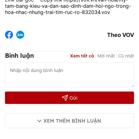
tam-bang-kieu-va-dan-sao-dinh-dam-hoi-ngo-trong-
hoa-nhac-nhung-trai-tim-ruc-ro-832034.vov
Theo VOV
Bình luận
Xem tất cả
Mới nhất
Cũ nhất
Gửi
XEM THÊM BÌNH LUẬN