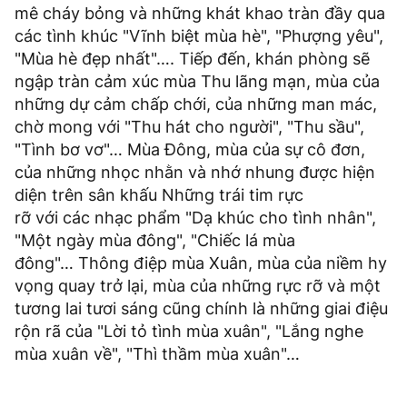
mê cháy bỏng và những khát khao tràn đầy qua
các tình khúc "Vĩnh biệt mùa hè", "Phượng yêu",
"Mùa hè đẹp nhất"…. Tiếp đến, khán phòng sẽ
ngập tràn cảm xúc mùa Thu lãng mạn, mùa của
những dự cảm chấp chới, của những man mác,
chờ mong với "Thu hát cho người", "Thu sầu",
"Tình bơ vơ"… Mùa Đông, mùa của sự cô đơn,
của những nhọc nhằn và nhớ nhung được hiện
diện trên sân khấu Những trái tim rực
rỡ với các nhạc phẩm "Dạ khúc cho tình nhân",
"Một ngày mùa đông", "Chiếc lá mùa
đông"… Thông điệp mùa Xuân, mùa của niềm hy
vọng quay trở lại, mùa của những rực rỡ và một
tương lai tươi sáng cũng chính là những giai điệu
rộn rã của "Lời tỏ tình mùa xuân", "Lắng nghe
mùa xuân về", "Thì thầm mùa xuân"…