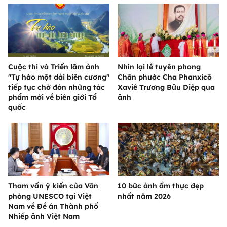
Cuộc thi và Triển lãm ảnh
Nhìn lại lễ tuyên phong
"Tự hào một dải biên cương"
Chân phước Cha Phanxicô
tiếp tục chờ đón những tác
Xaviê Trương Bửu Diệp qua
phẩm mới về biên giới Tổ
ảnh
quốc
Tham vấn ý kiến của Văn
10 bức ảnh ẩm thực đẹp
phòng UNESCO tại Việt
nhất năm 2026
Nam về Đề án Thành phố
Nhiếp ảnh Việt Nam