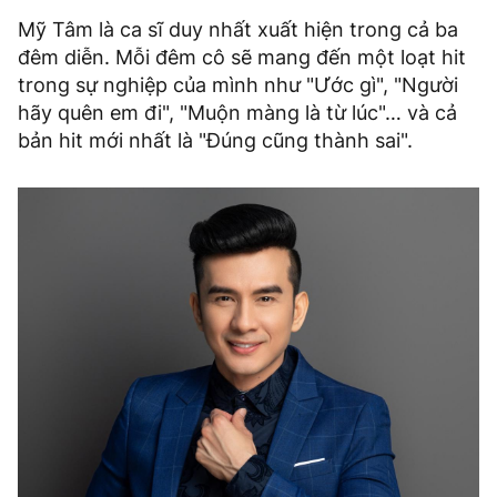
Mỹ Tâm là ca sĩ duy nhất xuất hiện trong cả ba
đêm diễn. Mỗi đêm cô sẽ mang đến một loạt hit
trong sự nghiệp của mình như "Ước gì", "Người
hãy quên em đi", "Muộn màng là từ lúc"… và cả
bản hit mới nhất là "Đúng cũng thành sai".