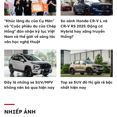
"Khúc lãng du của Cụ Mén"
So sánh Honda CR-V L và
và "Cuộc phiêu du của Chép
CR-V RS 2025: Động cơ
Hồng" đón nhận kỷ lục Việt
Hybrid hay xăng truyền
Nam và thế giới về sáng tác
thống?
văn học nghệ thuật
Đây là những xe SUV/MPV
Top xe SUV đô thị giá rẻ bậc
không nên bỏ qua hiện nay
nhất hiện nay
NHIẾP ẢNH