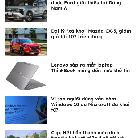
được Ford giới thiệu tại Đông
Nam Á
Đại lý "xả kho" Mazda CX-5, giảm
giá tới 107 triệu đồng
Lenovo sắp ra mắt laptop
ThinkBook mỏng đến mức khó tin
Vì sao người dùng vẫn bám
Windows 10 dù Microsoft đã khai
tử?
Clip: Hết hồn thanh niên định