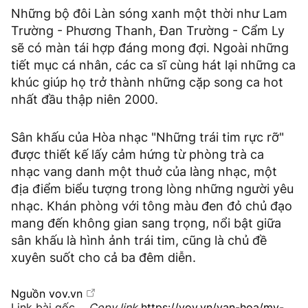
Những bộ đôi Làn sóng xanh một thời như Lam
Trường - Phương Thanh, Đan Trường - Cẩm Ly
sẽ có màn tái hợp đáng mong đợi. Ngoài những
tiết mục cá nhân, các ca sĩ cùng hát lại những ca
khúc giúp họ trở thành những cặp song ca hot
nhất đầu thập niên 2000.
Sân khấu của Hòa nhạc "Những trái tim rực rỡ"
được thiết kế lấy cảm hứng từ phòng trà ca
nhạc vang danh một thuở của làng nhạc, một
địa điểm biểu tượng trong lòng những người yêu
nhạc. Khán phòng với tông màu đen đỏ chủ đạo
mang đến không gian sang trọng, nổi bật giữa
sân khấu là hình ảnh trái tim, cũng là chủ đề
xuyên suốt cho cả ba đêm diễn.
Nguồn
vov.vn
Link bài gốc
Copy link
https://vov.vn/van-hoa/my-