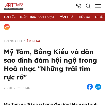
TIN TỨC
KIẾN TRÚC - QUY HOẠCH
VĂN THƠ
THẾ GIỚI
NHIẾP
TRANG CHỦ
ÂM NHẠC
Mỹ Tâm, Bằng Kiều và dàn
sao đình đám hội ngộ trong
Hoà nhạc "Những trái tim
rực rỡ"
23-01-2021 09:46
Mỹ Tâm và 20 ca sĩ hàng đầu Việt Nam sẽ trình