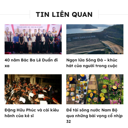
TIN LIÊN QUAN
40 năm Bác Ba Lê Duẩn đi
Ngọn lửa Sông Đà – khúc
xa
hát của người trong cuộc
Đặng Hữu Phúc và cái kiêu
Đề tài sông nước Nam Bộ
hãnh của kẻ sĩ
qua những bài vọng cổ nhịp
32