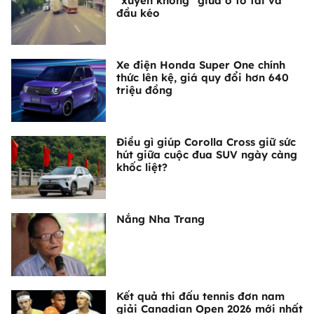
"xuyên không" giữa ô tô tải và
đầu kéo
Xe điện Honda Super One chính
thức lên kệ, giá quy đổi hơn 640
triệu đồng
Điều gì giúp Corolla Cross giữ sức
hút giữa cuộc đua SUV ngày càng
khốc liệt?
Nắng Nha Trang
Kết quả thi đấu tennis đơn nam
giải Canadian Open 2026 mới nhất