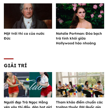
Mặt trời thi ca của nước
Natalie Portman: Đóa bạch
Đức
trà tinh khôi giữa
Hollywood hào nhoáng
GIẢI TRÍ
Người đẹp Trà Ngọc Hằng
Tham khảo điểm chuẩn các
vén váy thi đấu, dàn hot girl
trường thuộc ĐH Quốc gia