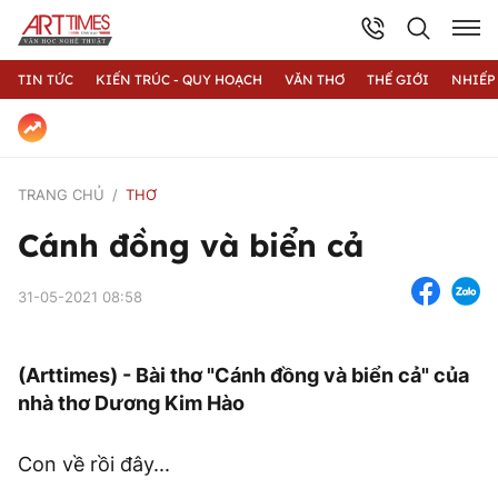
TIN TỨC
KIẾN TRÚC - QUY HOẠCH
VĂN THƠ
THẾ GIỚI
NHIẾP
TRANG CHỦ
THƠ
Cánh đồng và biển cả
31-05-2021 08:58
(Arttimes) - Bài thơ "Cánh đồng và biển cả" của
nhà thơ Dương Kim Hào
Con về rồi đây...