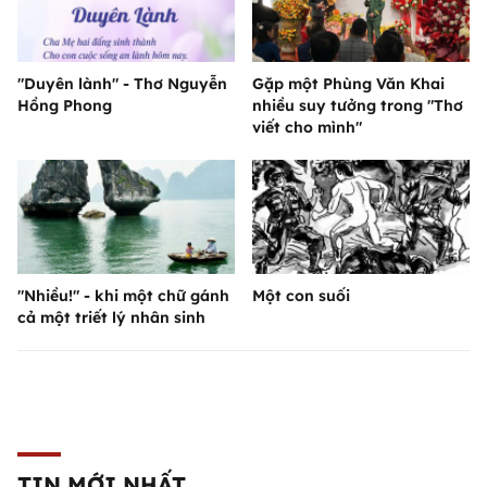
"Duyên lành" - Thơ Nguyễn
Gặp một Phùng Văn Khai
Hồng Phong
nhiều suy tưởng trong "Thơ
viết cho mình"
"Nhiều!" - khi một chữ gánh
Một con suối
cả một triết lý nhân sinh
TIN MỚI NHẤT