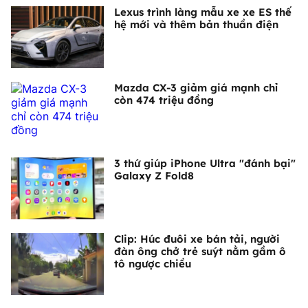
Lexus trình làng mẫu xe xe ES thế
hệ mới và thêm bản thuần điện
Mazda CX-3 giảm giá mạnh chỉ
còn 474 triệu đồng
3 thứ giúp iPhone Ultra "đánh bại"
Galaxy Z Fold8
Clip: Húc đuôi xe bán tải, người
đàn ông chở trẻ suýt nằm gầm ô
tô ngược chiều