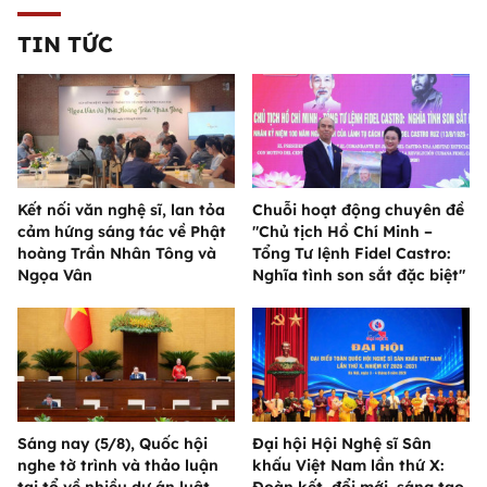
TIN TỨC
Kết nối văn nghệ sĩ, lan tỏa
Chuỗi hoạt động chuyên đề
cảm hứng sáng tác về Phật
"Chủ tịch Hồ Chí Minh –
hoàng Trần Nhân Tông và
Tổng Tư lệnh Fidel Castro:
Ngọa Vân
Nghĩa tình son sắt đặc biệt"
Sáng nay (5/8), Quốc hội
Đại hội Hội Nghệ sĩ Sân
nghe tờ trình và thảo luận
khấu Việt Nam lần thứ X: