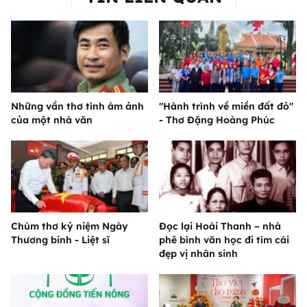
Những vần thơ tình ám ảnh
"Hành trình về miền đất đỏ"
của một nhà văn
- Thơ Đặng Hoàng Phúc
Chùm thơ kỷ niệm Ngày
Đọc lại Hoài Thanh – nhà
Thương binh - Liệt sĩ
phê bình văn học đi tìm cái
đẹp vị nhân sinh