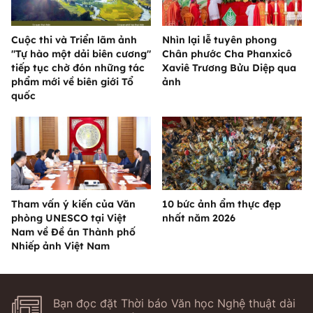
Cuộc thi và Triển lãm ảnh
Nhìn lại lễ tuyên phong
"Tự hào một dải biên cương"
Chân phước Cha Phanxicô
tiếp tục chờ đón những tác
Xaviê Trương Bửu Diệp qua
phẩm mới về biên giới Tổ
ảnh
quốc
Tham vấn ý kiến của Văn
10 bức ảnh ẩm thực đẹp
phòng UNESCO tại Việt
nhất năm 2026
Nam về Đề án Thành phố
Nhiếp ảnh Việt Nam
Bạn đọc đặt Thời báo Văn học Nghệ thuật dài