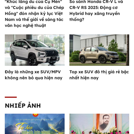
"Khúc lãng du của Cụ Mén"
So sánh Honda CR-V L và
và "Cuộc phiêu du của Chép
CR-V RS 2025: Động cơ
Hồng" đón nhận kỷ lục Việt
Hybrid hay xăng truyền
Nam và thế giới về sáng tác
thống?
văn học nghệ thuật
Đây là những xe SUV/MPV
Top xe SUV đô thị giá rẻ bậc
không nên bỏ qua hiện nay
nhất hiện nay
NHIẾP ẢNH