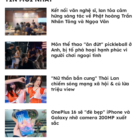
Kết nối văn nghệ sĩ, lan tỏa cảm
hứng sáng tác về Phật hoàng Trần
Nhân Tông và Ngọa Vân
Môn thể thao "ăn đứt" pickleball ở
Anh, bị tố phá hoại hạnh phúc vì
người chơi ngoại tình
"Nữ thần bắn cung" Thái Lan
chiếm sóng mạng xã hội & cú lừa
triệu view
OnePlus 16 sẽ "đè bẹp" iPhone và
Galaxy nhờ camera 200MP xuất
sắc