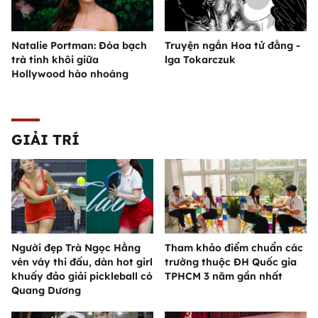
Natalie Portman: Đóa bạch
Truyện ngắn Hoa tử đằng -
trà tinh khôi giữa
lga Tokarczuk
Hollywood hào nhoáng
GIẢI TRÍ
Người đẹp Trà Ngọc Hằng
Tham khảo điểm chuẩn các
vén váy thi đấu, dàn hot girl
trường thuộc ĐH Quốc gia
khuấy đảo giải pickleball có
TPHCM 3 năm gần nhất
Quang Dương