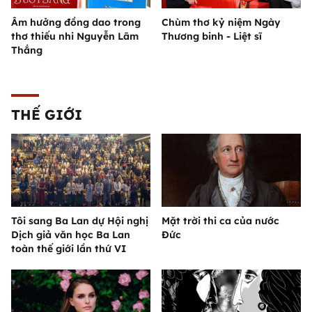
Âm hưởng đồng dao trong
Chùm thơ kỷ niệm Ngày
thơ thiếu nhi Nguyễn Lãm
Thương binh - Liệt sĩ
Thắng
THẾ GIỚI
Tôi sang Ba Lan dự Hội nghị
Mặt trời thi ca của nước
Dịch giả văn học Ba Lan
Đức
toàn thế giới lần thứ VI