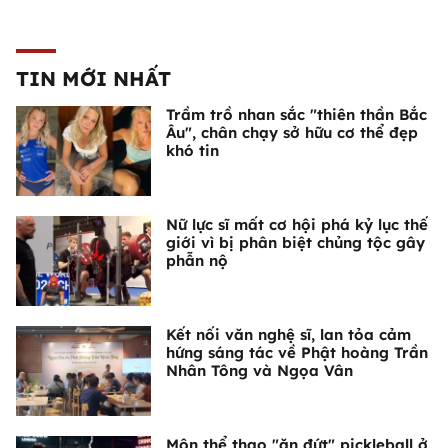
TIN MỚI NHẤT
Trầm trồ nhan sắc "thiên thần Bắc
Âu", chân chạy sở hữu cơ thể đẹp
khó tin
Nữ lực sĩ mất cơ hội phá kỷ lục thế
giới vì bị phân biệt chủng tộc gây
phẫn nộ
Kết nối văn nghệ sĩ, lan tỏa cảm
hứng sáng tác về Phật hoàng Trần
Nhân Tông và Ngọa Vân
Môn thể thao "ăn đứt" pickleball ở