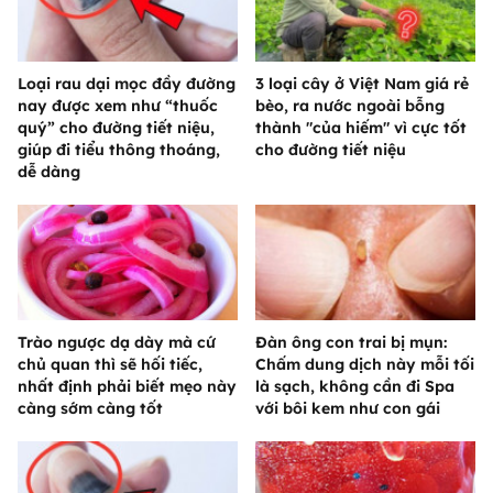
Loại rau dại mọc đầy đường
3 loại cây ở Việt Nam giá rẻ
nay được xem như “thuốc
bèo, ra nước ngoài bỗng
quý” cho đường tiết niệu,
thành "của hiếm" vì cực tốt
giúp đi tiểu thông thoáng,
cho đường tiết niệu
dễ dàng
Trào ngược dạ dày mà cứ
Đàn ông con trai bị mụn:
chủ quan thì sẽ hối tiếc,
Chấm dung dịch này mỗi tối
nhất định phải biết mẹo này
là sạch, không cần đi Spa
càng sớm càng tốt
với bôi kem như con gái