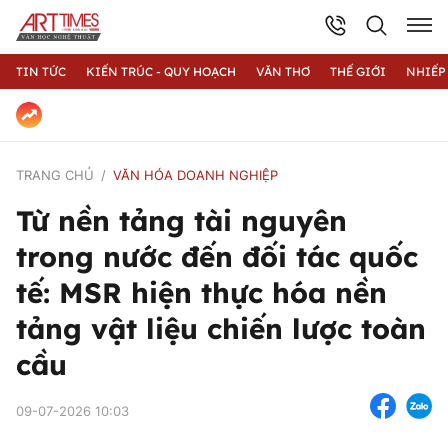
TIN TỨC
KIẾN TRÚC - QUY HOẠCH
VĂN THƠ
THẾ GIỚI
NHIẾP
TRANG CHỦ
VĂN HÓA DOANH NGHIỆP
Từ nền tảng tài nguyên
trong nước đến đối tác quốc
tế: MSR hiện thực hóa nền
tảng vật liệu chiến lược toàn
cầu
09-07-2026 10:03