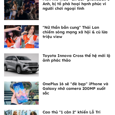
Anh, bị tố phá hoại hạnh phúc vì
người chơi ngoại tình
"Nữ thần bắn cung" Thái Lan
chiếm sóng mạng xã hội & cú lừa
triệu view
Toyota Innova Cross thế hệ mới lộ
ảnh phác thảo
OnePlus 16 sẽ "đè bẹp" iPhone và
Galaxy nhờ camera 200MP xuất
sắc
Cao thủ "1 cân 2" khiến Lỗ Trí