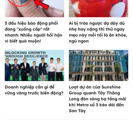
5 dấu hiệu báo động phổi
Ai bị trào ngược dạ dày dù
đang "xuống cấp" rất
nhẹ hay nặng thì thử ngay
nhanh: Nhiều người hối hận
mẹo này mỗi tối là ăn khỏe,
vì biết quá muộn!
ngủ ngon
Doanh nghiệp cần gì để
Loạt dự án của Sunshine
vững vàng trước biến động?
Group quanh Tây Thăng
Long đón sóng hạ tầng mới
khi Metro số 3 kéo dài đến
Sơn Tây