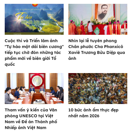
Cuộc thi và Triển lãm ảnh
Nhìn lại lễ tuyên phong
"Tự hào một dải biên cương"
Chân phước Cha Phanxicô
tiếp tục chờ đón những tác
Xaviê Trương Bửu Diệp qua
phẩm mới về biên giới Tổ
ảnh
quốc
Tham vấn ý kiến của Văn
10 bức ảnh ẩm thực đẹp
phòng UNESCO tại Việt
nhất năm 2026
Nam về Đề án Thành phố
Nhiếp ảnh Việt Nam