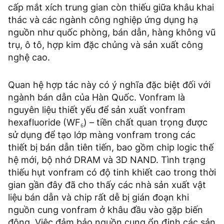
cấp mắt xích trung gian còn thiếu giữa khâu khai
thác và các ngành công nghiệp ứng dụng hạ
nguồn như quốc phòng, bán dẫn, hàng không vũ
trụ, ô tô, hợp kim đặc chủng và sản xuất công
nghệ cao.
Quan hệ hợp tác này có ý nghĩa đặc biệt đối với
ngành bán dẫn của Hàn Quốc. Vonfram là
nguyên liệu thiết yếu để sản xuất vonfram
hexafluoride (WF₆) – tiền chất quan trọng được
sử dụng để tạo lớp màng vonfram trong các
thiết bị bán dẫn tiên tiến, bao gồm chip logic thế
hệ mới, bộ nhớ DRAM và 3D NAND. Tình trạng
thiếu hụt vonfram có độ tinh khiết cao trong thời
gian gần đây đã cho thấy các nhà sản xuất vật
liệu bán dẫn và chip rất dễ bị gián đoạn khi
nguồn cung vonfram ở khâu đầu vào gặp biến
động. Việc đảm bảo nguồn cung ổn định các sản