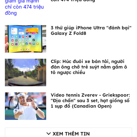
3 thứ giúp iPhone Ultra "đánh bại"
Galaxy Z Fold8
Clip: Húc đuôi xe bán tải, người
đàn ông chở trẻ suýt nằm gầm ô
tô ngược chiều
Video tennis Zverev - Griekspoor:
"Địa chấn" sau 3 set, hạt giống số
1 sụp đổ (Canadian Open)
XEM THÊM TIN