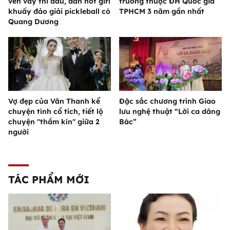
vén váy thi đấu, dàn hot girl
trường thuộc ĐH Quốc gia
khuấy đảo giải pickleball có
TPHCM 3 năm gần nhất
Quang Dương
Vợ đẹp của Văn Thanh kể
Đặc sắc chương trình Giao
chuyện tình cổ tích, tiết lộ
lưu nghệ thuật “Lời ca dâng
chuyện "thầm kín" giữa 2
Bác”
người
TÁC PHẨM MỚI