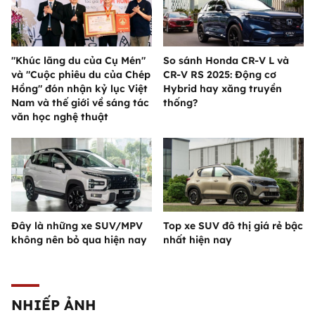
"Khúc lãng du của Cụ Mén"
So sánh Honda CR-V L và
và "Cuộc phiêu du của Chép
CR-V RS 2025: Động cơ
Hồng" đón nhận kỷ lục Việt
Hybrid hay xăng truyền
Nam và thế giới về sáng tác
thống?
văn học nghệ thuật
Đây là những xe SUV/MPV
Top xe SUV đô thị giá rẻ bậc
không nên bỏ qua hiện nay
nhất hiện nay
NHIẾP ẢNH