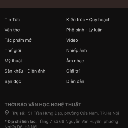
Tin Tức
Kiến trúc - Quy hoạch
Văn thơ
Phê bình - Lý luận
Tác phẩm mới
Video
Thế giới
Nhiếp ảnh
Mỹ thuật
Âm nhạc
Sân khấu - Điện ảnh
Giải trí
Bạn đọc
Diễn đàn
THỜI BÁO VĂN HỌC NGHỆ THUẬT
Trụ sở:
51 Trần Hưng Đạo, phường Cửa Nam, TP.Hà Nội
* Địa chỉ liên lạc:
Tầng 7, số 66 Nguyễn Văn Huyên, phường
Nghĩa Đô, Hà Nội.