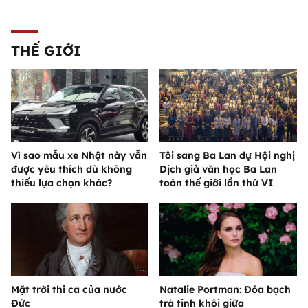
THẾ GIỚI
Vì sao mẫu xe Nhật này vẫn
Tôi sang Ba Lan dự Hội nghị
được yêu thích dù không
Dịch giả văn học Ba Lan
thiếu lựa chọn khác?
toàn thế giới lần thứ VI
Mặt trời thi ca của nước
Natalie Portman: Đóa bạch
Đức
trà tinh khôi giữa