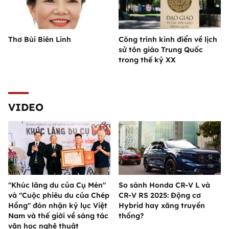
Thơ Bùi Biên Linh
Công trình kinh điển về lịch
sử tôn giáo Trung Quốc
trong thế kỷ XX
VIDEO
"Khúc lãng du của Cụ Mén"
So sánh Honda CR-V L và
và "Cuộc phiêu du của Chép
CR-V RS 2025: Động cơ
Hồng" đón nhận kỷ lục Việt
Hybrid hay xăng truyền
Nam và thế giới về sáng tác
thống?
văn học nghệ thuật