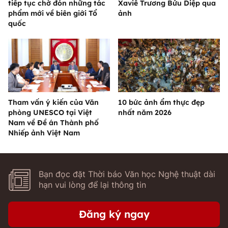
tiếp tục chờ đón những tác
Xaviê Trương Bửu Diệp qua
phẩm mới về biên giới Tổ
ảnh
quốc
Tham vấn ý kiến của Văn
10 bức ảnh ẩm thực đẹp
phòng UNESCO tại Việt
nhất năm 2026
Nam về Đề án Thành phố
Nhiếp ảnh Việt Nam
Bạn đọc đặt Thời báo Văn học Nghệ thuật dài
hạn vui lòng để lại thông tin
Đăng ký ngay