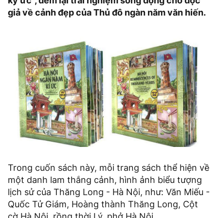
ký ức”, đem lại trải nghiệm sống động cho độc
giả về cảnh đẹp của Thủ đô ngàn năm văn hiến.
Trong cuốn sách này, mỗi trang sách thể hiện về
một danh lam thắng cảnh, hình ảnh biểu tượng
lịch sử của Thăng Long - Hà Nội, như: Văn Miếu -
Quốc Tử Giám, Hoàng thành Thăng Long, Cột
cờ Hà Nội, rồng thời Lý, phở Hà Nội…