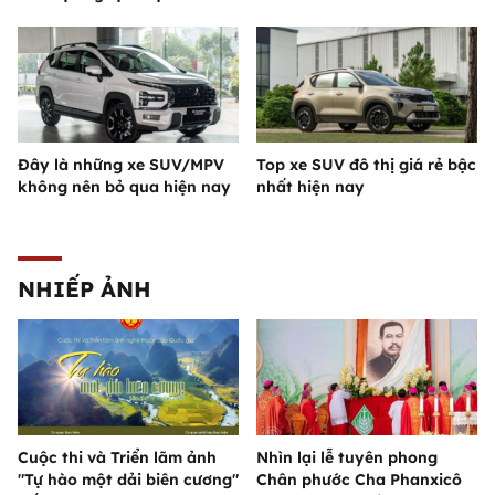
Đây là những xe SUV/MPV
Top xe SUV đô thị giá rẻ bậc
không nên bỏ qua hiện nay
nhất hiện nay
NHIẾP ẢNH
Cuộc thi và Triển lãm ảnh
Nhìn lại lễ tuyên phong
"Tự hào một dải biên cương"
Chân phước Cha Phanxicô