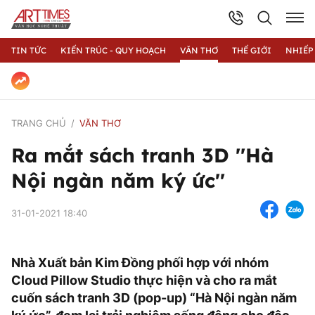
TIN TỨC
KIẾN TRÚC - QUY HOẠCH
VĂN THƠ
THẾ GIỚI
NHIẾP
TRANG CHỦ
VĂN THƠ
Ra mắt sách tranh 3D ''Hà
Nội ngàn năm ký ức''
31-01-2021 18:40
Nhà Xuất bản Kim Đồng phối hợp với nhóm
Cloud Pillow Studio thực hiện và cho ra mắt
cuốn sách tranh 3D (pop-up) “Hà Nội ngàn năm