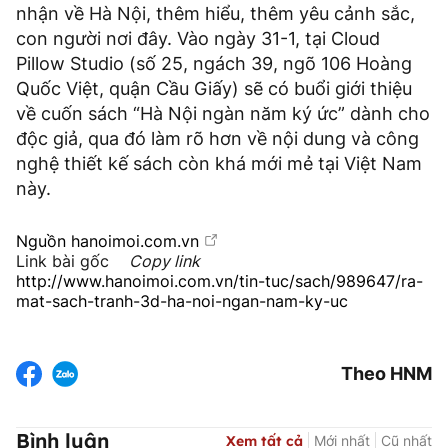
nhận về Hà Nội, thêm hiểu, thêm yêu cảnh sắc,
con người nơi đây. Vào ngày 31-1, tại Cloud
Pillow Studio (số 25, ngách 39, ngõ 106 Hoàng
Quốc Việt, quận Cầu Giấy) sẽ có buổi giới thiệu
về cuốn sách “Hà Nội ngàn năm ký ức” dành cho
độc giả, qua đó làm rõ hơn về nội dung và công
nghệ thiết kế sách còn khá mới mẻ tại Việt Nam
này.
Nguồn
hanoimoi.com.vn
Link bài gốc
Copy link
http://www.hanoimoi.com.vn/tin-tuc/sach/989647/ra-
mat-sach-tranh-3d-ha-noi-ngan-nam-ky-uc
Theo HNM
Bình luận
Xem tất cả
Mới nhất
Cũ nhất