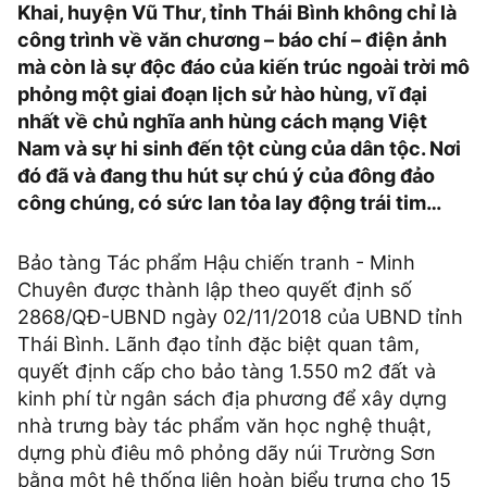
Khai, huyện Vũ Thư, tỉnh Thái Bình không chỉ là
công trình về văn chương – báo chí – điện ảnh
mà còn là sự độc đáo của kiến trúc ngoài trời mô
phỏng một giai đoạn lịch sử hào hùng, vĩ đại
nhất về chủ nghĩa anh hùng cách mạng Việt
Nam và sự hi sinh đến tột cùng của dân tộc. Nơi
đó đã và đang thu hút sự chú ý của đông đảo
công chúng, có sức lan tỏa lay động trái tim…
Bảo tàng Tác phẩm Hậu chiến tranh - Minh
Chuyên được thành lập theo quyết định số
2868/QĐ-UBND ngày 02/11/2018 của UBND tỉnh
Thái Bình. Lãnh đạo tỉnh đặc biệt quan tâm,
quyết định cấp cho bảo tàng 1.550 m2 đất và
kinh phí từ ngân sách địa phương để xây dựng
nhà trưng bày tác phẩm văn học nghệ thuật,
dựng phù điêu mô phỏng dãy núi Trường Sơn
bằng một hệ thống liên hoàn biểu trưng cho 15