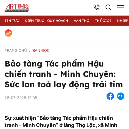
TIN TỨC
KIẾN TRÚC - QUY HOẠCH
VĂN THƠ
THẾ GIỚI
NHIẾP
TRANG CHỦ
BẠN ĐỌC
Bảo tàng Tác phẩm Hậu
chiến tranh - Minh Chuyên:
Sức lan toả lay động trái tim
28-07-2025 12:08
Sự xuất hiện “Bảo tàng Tác phẩm Hậu chiến
tranh - Minh Chuyên” ở làng Thọ Lộc, xã Minh