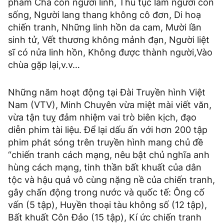
phẩm Cha con người lính, Thủ tục làm người còn
sống, Người lang thang không cô đơn, Di hoạ
chiến tranh, Những linh hồn da cam, Mười lần
sinh tử, Vết thương không mảnh đạn, Người liệt
sĩ có nửa linh hồn, Không được thành người,Vào
chùa gặp lại,v.v…
Những năm hoạt động tại Đài Truyền hình Việt
Nam (VTV), Minh Chuyên vừa miệt mài viết văn,
vừa tận tuỵ đảm nhiệm vai trò biên kịch, đạo
diễn phim tài liệu. Để lại dấu ấn với hơn 200 tập
phim phát sóng trên truyền hình mang chủ đề
“chiến tranh cách mạng, nêu bật chủ nghĩa anh
hùng cách mạng, tinh thần bất khuất của dân
tộc và hậu quả vô cùng nặng nề của chiến tranh,
gây chấn động trong nước và quốc tế: Ông cố
vấn (5 tập), Huyền thoại tàu không số (12 tập),
Bất khuất Côn Đảo (15 tập), Kí ức chiến tranh