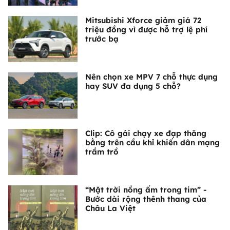
Mitsubishi Xforce giảm giá 72
triệu đồng vì được hỗ trợ lệ phí
trước bạ
Nên chọn xe MPV 7 chỗ thực dụng
hay SUV đa dụng 5 chỗ?
Clip: Cô gái chạy xe đạp thăng
bằng trên cầu khỉ khiến dân mạng
trầm trồ
“Mặt trời nồng ấm trong tim” -
Bước dài rộng thênh thang của
Châu La Việt