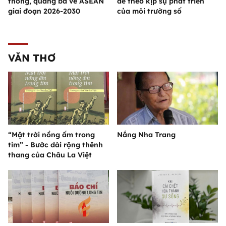
thông, quảng bá về ASEAN
để theo kịp sự phát triển
giai đoạn 2026-2030
của môi trường số
VĂN THƠ
“Mặt trời nồng ấm trong
Nắng Nha Trang
tim” - Bước dài rộng thênh
thang của Châu La Việt