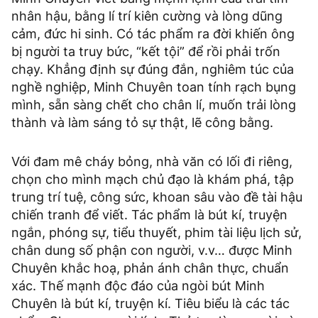
nhân hậu, bằng lí trí kiên cường và lòng dũng
cảm, đức hi sinh. Có tác phẩm ra đời khiến ông
bị người ta truy bức, “kết tội” để rồi phải trốn
chạy. Khẳng định sự đúng đắn, nghiêm túc của
nghề nghiệp, Minh Chuyên toan tính rạch bụng
mình, sẵn sàng chết cho chân lí, muốn trải lòng
thành và làm sáng tỏ sự thật, lẽ công bằng.
Với đam mê cháy bỏng, nhà văn có lối đi riêng,
chọn cho mình mạch chủ đạo là khám phá, tập
trung trí tuệ, công sức, khoan sâu vào đề tài hậu
chiến tranh để viết. Tác phẩm là bút kí, truyện
ngắn, phóng sự, tiểu thuyết, phim tài liệu lịch sử,
chân dung số phận con người, v.v… được Minh
Chuyên khắc hoạ, phản ánh chân thực, chuẩn
xác. Thế mạnh độc đáo của ngòi bút Minh
Chuyên là bút kí, truyện kí. Tiêu biểu là các tác