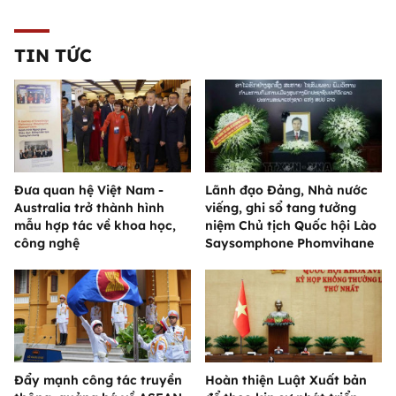
TIN TỨC
Đưa quan hệ Việt Nam -
Lãnh đạo Đảng, Nhà nước
Australia trở thành hình
viếng, ghi sổ tang tưởng
mẫu hợp tác về khoa học,
niệm Chủ tịch Quốc hội Lào
công nghệ
Saysomphone Phomvihane
Đẩy mạnh công tác truyền
Hoàn thiện Luật Xuất bản