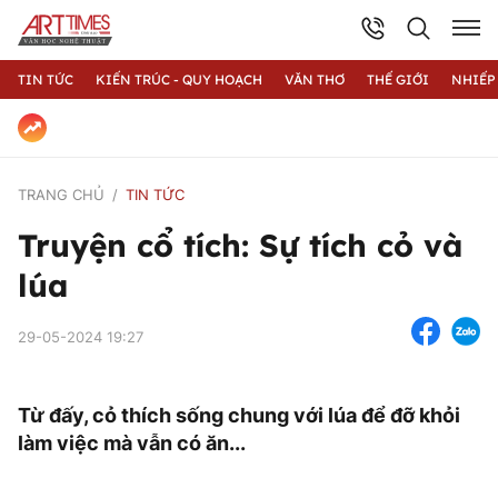
TIN TỨC
KIẾN TRÚC - QUY HOẠCH
VĂN THƠ
THẾ GIỚI
NHIẾP
TRANG CHỦ
TIN TỨC
Truyện cổ tích: Sự tích cỏ và
lúa
29-05-2024 19:27
Từ đấy, cỏ thích sống chung với lúa để đỡ khỏi
làm việc mà vẫn có ăn...