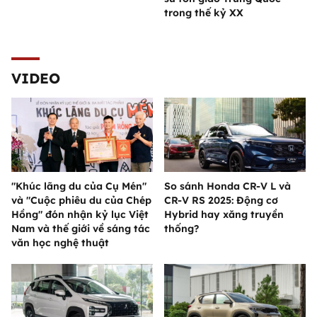
trong thế kỷ XX
VIDEO
"Khúc lãng du của Cụ Mén"
So sánh Honda CR-V L và
và "Cuộc phiêu du của Chép
CR-V RS 2025: Động cơ
Hồng" đón nhận kỷ lục Việt
Hybrid hay xăng truyền
Nam và thế giới về sáng tác
thống?
văn học nghệ thuật