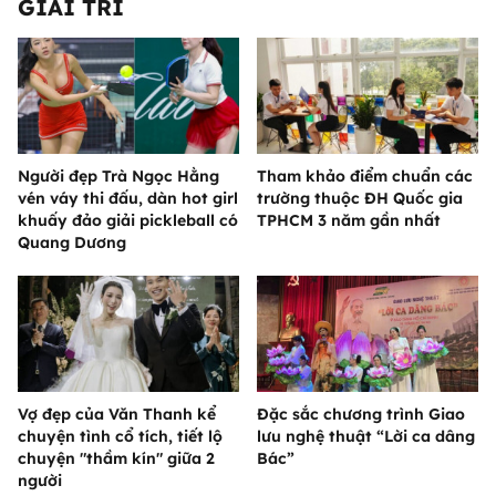
GIẢI TRÍ
Người đẹp Trà Ngọc Hằng
Tham khảo điểm chuẩn các
vén váy thi đấu, dàn hot girl
trường thuộc ĐH Quốc gia
khuấy đảo giải pickleball có
TPHCM 3 năm gần nhất
Quang Dương
Vợ đẹp của Văn Thanh kể
Đặc sắc chương trình Giao
chuyện tình cổ tích, tiết lộ
lưu nghệ thuật “Lời ca dâng
chuyện "thầm kín" giữa 2
Bác”
người