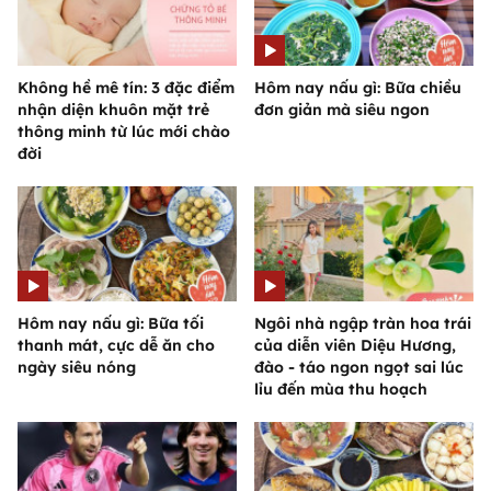
Không hề mê tín: 3 đặc điểm
Hôm nay nấu gì: Bữa chiều
nhận diện khuôn mặt trẻ
đơn giản mà siêu ngon
thông minh từ lúc mới chào
đời
Hôm nay nấu gì: Bữa tối
Ngôi nhà ngập tràn hoa trái
thanh mát, cực dễ ăn cho
của diễn viên Diệu Hương,
ngày siêu nóng
đào - táo ngon ngọt sai lúc
lỉu đến mùa thu hoạch