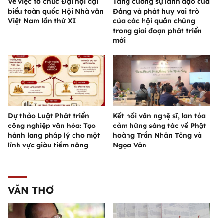
Về việc tổ chức Đại hội đại
Tăng cường sự lãnh đạo của
biểu toàn quốc Hội Nhà văn
Đảng và phát huy vai trò
Việt Nam lần thứ XI
của các hội quần chúng
trong giai đoạn phát triển
mới
Dự thảo Luật Phát triển
Kết nối văn nghệ sĩ, lan tỏa
công nghiệp văn hóa: Tạo
cảm hứng sáng tác về Phật
hành lang pháp lý cho một
hoàng Trần Nhân Tông và
lĩnh vực giàu tiềm năng
Ngọa Vân
VĂN THƠ