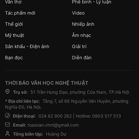
Văn thơ
Phê bình - Lý luận
Tác phẩm mới
Video
Thế giới
Nhiếp ảnh
Mỹ thuật
Âm nhạc
Sân khấu - Điện ảnh
Giải trí
Bạn đọc
Diễn đàn
THỜI BÁO VĂN HỌC NGHỆ THUẬT
Trụ sở:
51 Trần Hưng Đạo, phường Cửa Nam, TP.Hà Nội
* Địa chỉ liên lạc:
Tầng 7, số 66 Nguyễn Văn Huyên, phường
Nghĩa Đô, Hà Nội.
Điện thoại:
024 62 900 262 | Hotline: 0903 517 513
Email:
toasoan.vhnt@gmail.com
Tổng biên tập:
Hoàng Dự