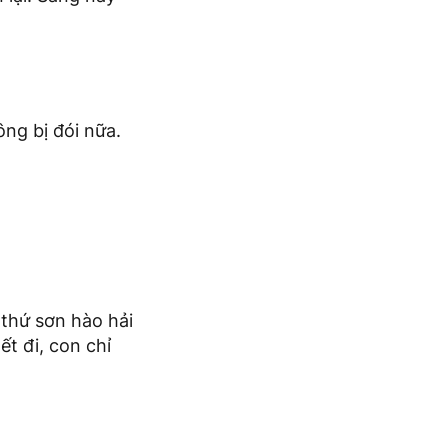
ông bị đói nữa.
 thứ sơn hào hải
t đi, con chỉ