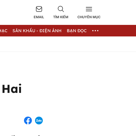
EMAIL
TÌM KIẾM
CHUYÊN MỤC
HẠC
SÂN KHẤU - ĐIỆN ẢNH
BẠN ĐỌC
 Hai