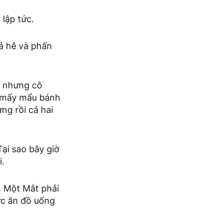
 lập tức.
hả hê và phấn
, nhưng cô
n mấy mẩu bánh
ng rồi cả hai
Tại sao bây giờ
i.
. Một Mắt phải
ức ăn đồ uống