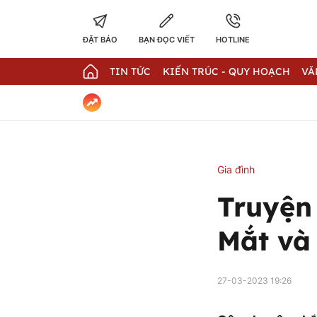
ĐẶT BÁO
BẠN ĐỌC VIẾT
HOTLINE
TIN TỨC
KIẾN TRÚC - QUY HOẠCH
VĂ
Gia đình
Truyện 
Mắt và
27-03-2023 19:26