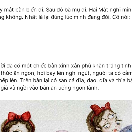
y mắt bàn biến đi. Sau đó bà mụ đi. Hai Mắt nghĩ mì
ng không. Nhất là lại đúng lúc mình đang đói. Cô nói:
lời đã có một chiếc bàn xinh xắn phủ khăn trắng tinh 
 thức ăn ngon, hơi bay lên nghi ngút, người ta có cả
ếp lên. Trên bàn lại có sẵn cả đĩa, dao, dĩa và thìa 
già và ngồi vào bàn ăn uống ngon lành.