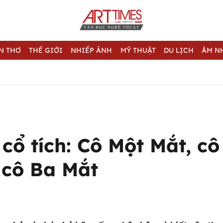
N THƠ
THẾ GIỚI
NHIẾP ẢNH
MỸ THUẬT
DU LỊCH
ÂM N
cổ tích: Cô Một Mắt, cô
 cô Ba Mắt