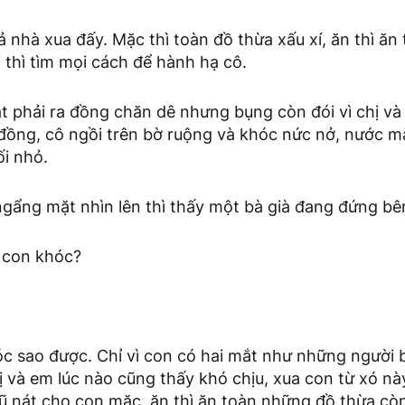
ả nhà xua đấy. Mặc thì toàn đồ thừa xấu xí, ăn thì ăn
i thì tìm mọi cách để hành hạ cô.
ắt phải ra đồng chăn dê nhưng bụng còn đói vì chị v
i đồng, cô ngồi trên bờ ruộng và khóc nức nở, nước m
ối nhỏ.
gẩng mặt nhìn lên thì thấy một bà già đang đứng bên
o con khóc?
c sao được. Chỉ vì con có hai mắt như những người 
 và em lúc nào cũng thấy khó chịu, xua con từ xó nà
 nát cho con mặc, ăn thì ăn toàn những đồ thừa còn