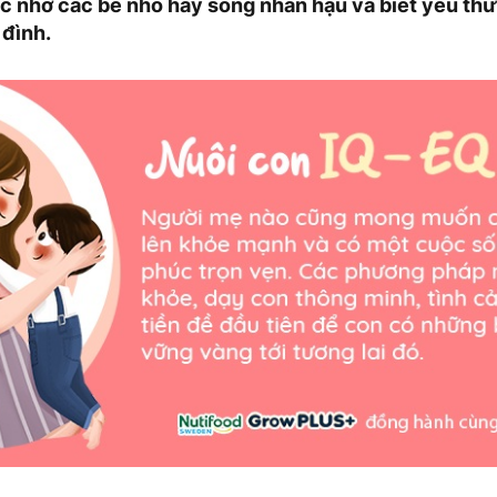
 nhở các bé nhỏ hãy sống nhân hậu và biết yêu th
 đình.