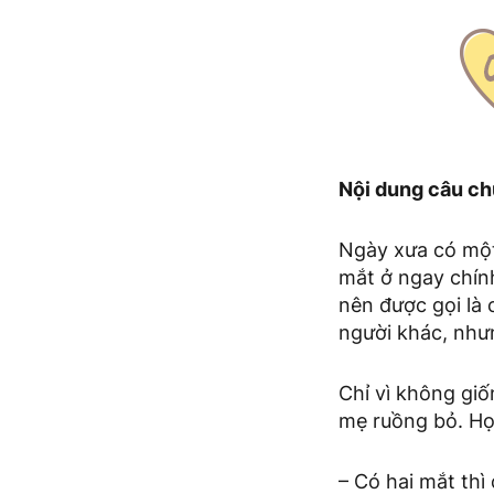
Nội dung câu ch
Ngày xưa có một 
mắt ở ngay chín
nên được gọi là 
người khác, nhưn
Chỉ vì không gi
mẹ ruồng bỏ. Họ
– Có hai mắt thì