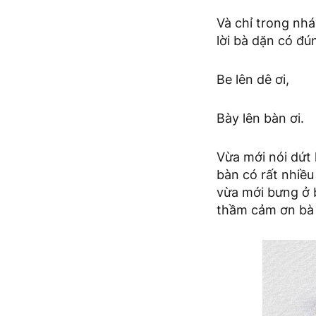
Và chỉ trong nhá
lời bà dặn có đú
Be lên dê ơi,
Bày lên bàn ơi.
Vừa mới nói dứt 
bàn có rất nhiều
vừa mới bưng ở b
thầm cảm ơn bà 