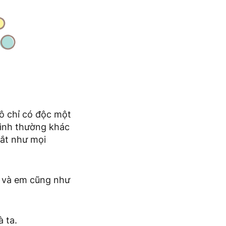
cô chỉ có độc một
bình thường khác
mắt như mọi
ị và em cũng như
à ta.