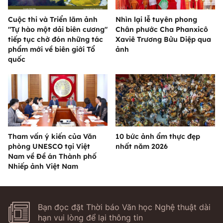
Cuộc thi và Triển lãm ảnh
Nhìn lại lễ tuyên phong
"Tự hào một dải biên cương"
Chân phước Cha Phanxicô
tiếp tục chờ đón những tác
Xaviê Trương Bửu Diệp qua
phẩm mới về biên giới Tổ
ảnh
quốc
Tham vấn ý kiến của Văn
10 bức ảnh ẩm thực đẹp
phòng UNESCO tại Việt
nhất năm 2026
Nam về Đề án Thành phố
Nhiếp ảnh Việt Nam
Bạn đọc đặt Thời báo Văn học Nghệ thuật dài
hạn vui lòng để lại thông tin