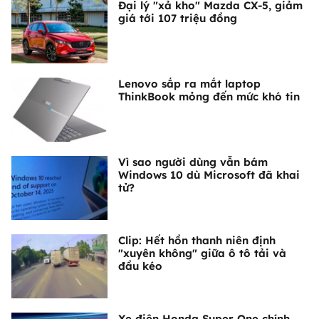
Đại lý "xả kho" Mazda CX-5, giảm
giá tới 107 triệu đồng
Lenovo sắp ra mắt laptop
ThinkBook mỏng đến mức khó tin
Vì sao người dùng vẫn bám
Windows 10 dù Microsoft đã khai
tử?
Clip: Hết hồn thanh niên định
"xuyên không" giữa ô tô tải và
đầu kéo
Xe điện Honda Super One chính