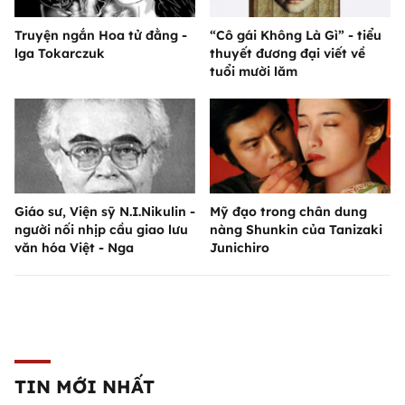
Truyện ngắn Hoa tử đằng -
“Cô gái Không Là Gì” - tiểu
lga Tokarczuk
thuyết đương đại viết về
tuổi mười lăm
Giáo sư, Viện sỹ N.I.Nikulin -
Mỹ đạo trong chân dung
người nối nhịp cầu giao lưu
nàng Shunkin của Tanizaki
văn hóa Việt - Nga
Junichiro
TIN MỚI NHẤT