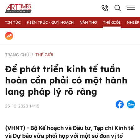
TIN TỨC
KIẾN TRÚC - QUY HOẠCH
VĂN THƠ
THẾ GIỚI
NHIẾP
TRANG CHỦ
THẾ GIỚI
Để phát triển kinh tế tuần
hoàn cần phải có một hành
lang pháp lý rõ ràng
26-10-2020 14:15
(VHNT) - Bộ Kế hoạch và Đầu tư, Tạp chí Kinh tế
và Dự báo vừa phối hợp với một số đơn vị tổ