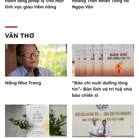
hành lang pháp lý cho một
hoàng Trần Nhân Tông và
lĩnh vực giàu tiềm năng
Ngọa Vân
VĂN THƠ
Nắng Nha Trang
“Báo chí nuôi dưỡng lòng
tin”- Bản lĩnh và trí tuệ nhà
báo chiến sĩ