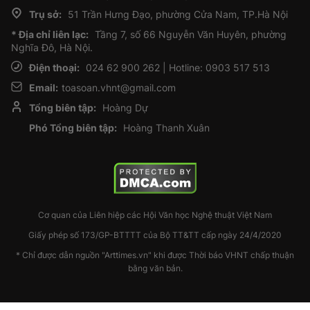
Trụ sở:
51 Trần Hưng Đạo, phường Cửa Nam, TP.Hà Nội
* Địa chỉ liên lạc:
Tầng 7, số 66 Nguyễn Văn Huyên, phường
Nghĩa Đô, Hà Nội.
Điện thoại:
024 62 900 262 | Hotline: 0903 517 513
Email:
toasoan.vhnt@gmail.com
Tổng biên tập:
Hoàng Dự
Phó Tổng biên tập:
Hoàng Thanh Xuân
Cơ quan của Liên hiệp các Hội Văn học Nghệ thuật Việt Nam
Giấy phép số 173/GP-BTTTT của Bộ TT&TT cấp ngày 24/4/2020
* Chỉ được dẫn nguồn "Arttimes.vn" khi được Thời báo VHNT chấp thuận
bằng văn bản.