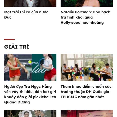
Mặt trời thi ca của nước
Natalie Portman: Đóa bạch
Đức
trà tinh khôi giữa
Hollywood hào nhoáng
GIẢI TRÍ
Người đẹp Trà Ngọc Hằng
Tham khảo điểm chuẩn các
vén váy thi đấu, dàn hot girl
trường thuộc ĐH Quốc gia
khuấy đảo giải pickleball có
TPHCM 3 năm gần nhất
Quang Dương